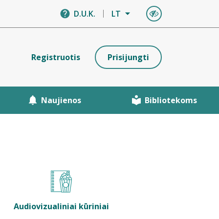
D.U.K.
LT
Registruotis
Prisijungti
Naujienos
Bibliotekoms
Audiovizualiniai kūriniai