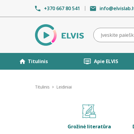
+370 667 80 541
info@elvislab.l
Titulinis
Apie ELVIS
Titulinis
Leidiniai
Grožinė literatūra