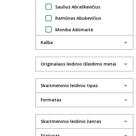
Saulius Abraškevičius
Ramūnas Abukevičius
Monika Adomaitė
Regimantas Adomaitis
Kalba
Gintarė Adomaitytė
Jūratė Adomaitytė
Originalaus leidinio išleidimo metai
Saulius Adomėnas
Skaitmeninio leidinio tipas
Violeta Agejeva
Rima Aidietė
Formatas
UAB Aktida
Robertas Aleksaitis
Skaitmeninio leidinio žanras
Valdas Aleksandravčius
Statusas