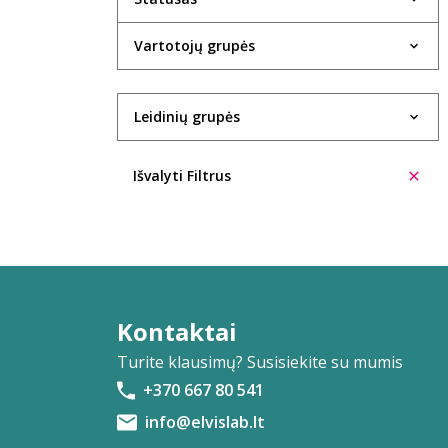
Evelina Aleliūnienė
Vartotojų grupės
Rasa Alenskaitė
Kristin Allison
Leidinių grupės
Trinidad López Álvarez
Ūla Ambrasaitė
Išvalyti Filtrus
Giedrė Ambrazevičiūtė
Cecilia Anaya
Eglė Ancevičiūtė
Ieva Andrijauskaitė
Kontaktai
Turite klausimų? Susisiekite su mumis
Ignas Andriukevičius
+370 667 80 541
Šarūnė Andriuškevičiūtė
info@elvislab.lt
Aleksas Anikinas