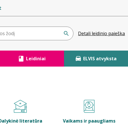
t
Detali leidinio paieška
Leidiniai
ELVIS atvyksta
Dalykinė literatūra
Vaikams ir paaugliams