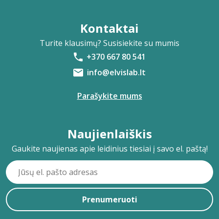
Kontaktai
Turite klausimų? Susisiekite su mumis
+370 667 80 541
info@elvislab.lt
Parašykite mums
Naujienlaiškis
Gaukite naujienas apie leidinius tiesiai į savo el. paštą!
Prenumeruoti