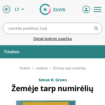
LT
Detali leidinio paieška
Titulinis
Apie ELVIS
Titulinis
Leidiniai
Žemėje tarp numirėlių
Leidiniai
Simon R. Green
Žemėje tarp numirėlių
ELVIS atvyksta
Naujienos