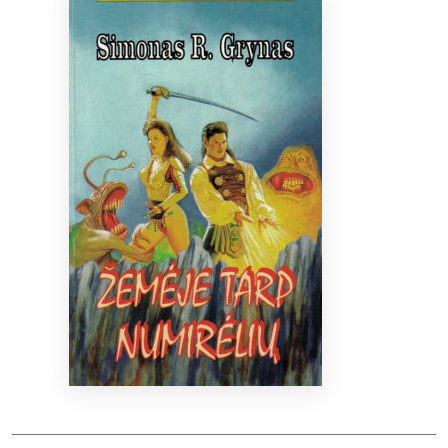
Bibliotekoms
D.U.K.
+370 667 80 541
info@elvislab.lt