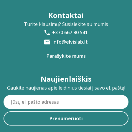
Kontaktai
Turite klausimų? Susisiekite su mumis
+370 667 80 541
info@elvislab.lt
Parašykite mums
Naujienlaiškis
Gaukite naujienas apie leidinius tiesiai į savo el. paštą!
Prenumeruoti