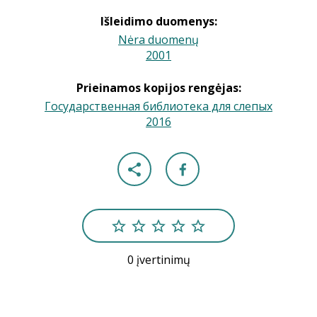
Išleidimo duomenys:
Nėra duomenų
2001
|
Prieinamos kopijos rengėjas:
Государственная библиотека для слепых
2016
|
0 įvertinimų