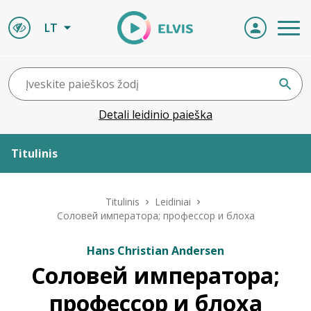
LT
Detali leidinio paieška
Titulinis
Apie ELVIS
Titulinis
Leidiniai
Соловей императора; профессор и блоха
Leidiniai
Hans Christian Andersen
Соловей императора;
ELVIS atvyksta
профессор и блоха
Naujienos