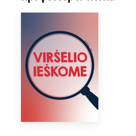
Bibliotekoms
D.U.K.
+370 667 80 541
info@elvislab.lt