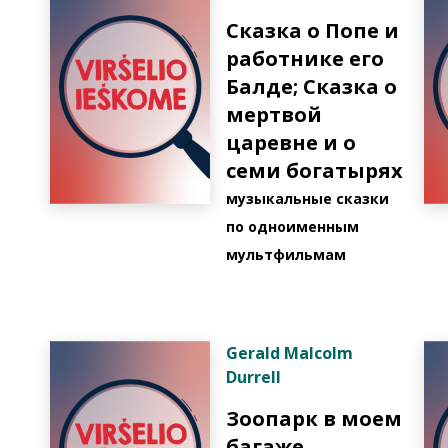
Сказка о Попе и
работнике его
Балде; Сказка о
мертвой
царевне и о
семи богатырях
музыкальные сказки
по одноименным
мультфильмам
Gerald Malcolm
Durrell
Зоопарк в моем
багаже