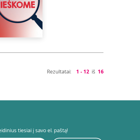
Rezultatai:
1 - 12
iš
16
dinius tiesiai į savo el. paštą!