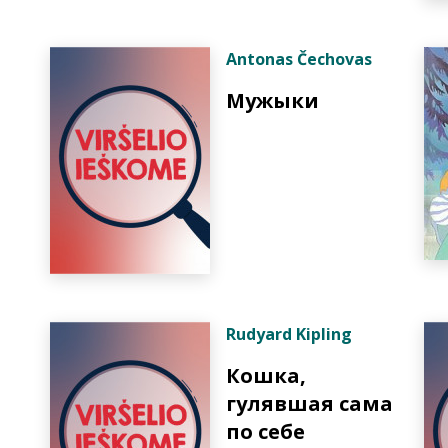
Antonas Čechovas
Мужыки
Rudyard Kipling
Кошка,
гулявшая сама
по себе