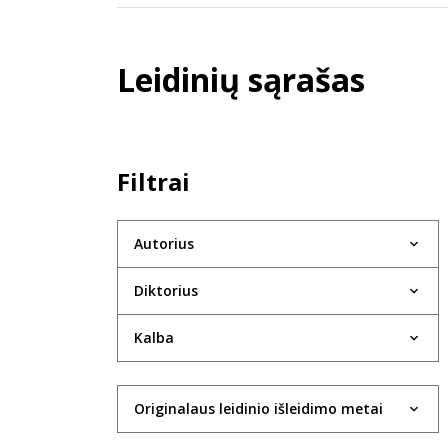
Leidinių sąrašas
Filtrai
Autorius
Diktorius
Kalba
Originalaus leidinio išleidimo metai