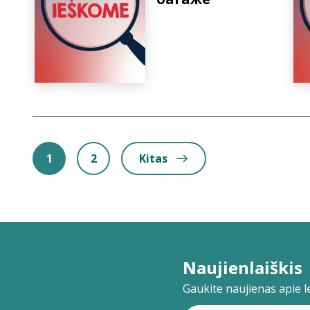
1
2
Kitas
Naujienlaiškis
Gaukite naujienas apie lei