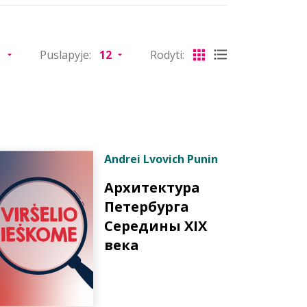
Puslapyje:
Rodyti:
Andrei Lvovich Punin
Архитектура
Петербурга
Середины XIX
века