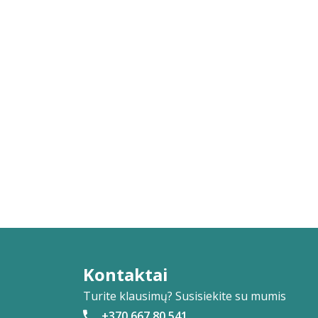
Kontaktai
Turite klausimų? Susisiekite su mumis
+370 667 80 541