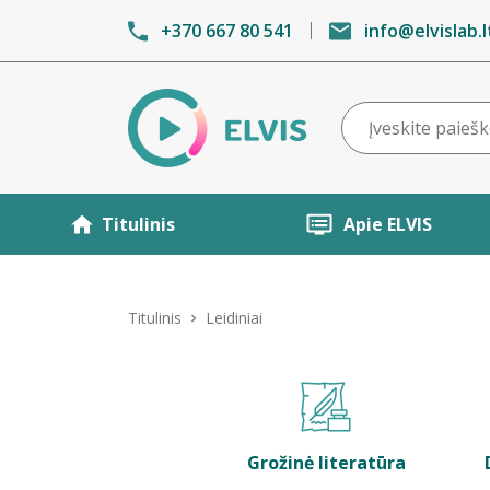
+370 667 80 541
info@elvislab.l
Titulinis
Apie ELVIS
Titulinis
Leidiniai
Grožinė literatūra