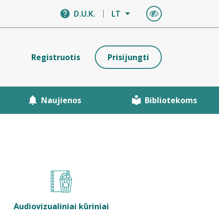
D.U.K.
LT
Registruotis
Prisijungti
Naujienos
Bibliotekoms
Audiovizualiniai kūriniai