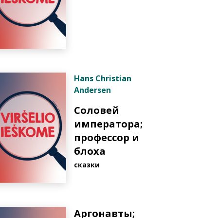
Hans Christian
Andersen
Соловей
императора;
профессор и
блоха
cказки
Аргонавты;