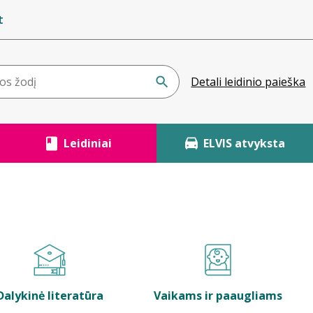
t
Detali leidinio paieška
Leidiniai
ELVIS atvyksta
Dalykinė literatūra
Vaikams ir paaugliams