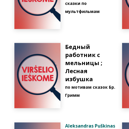
cказки по
мультфильмам
Бедный
работник с
мельницы ;
Лесная
избушка
по мотивам сказок Бр.
Гримм
Aleksandras Puškinas