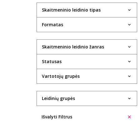
Skaitmeninio leidinio tipas
Formatas
Skaitmeninio leidinio žanras
Statusas
Vartotojų grupės
Leidinių grupės
Išvalyti Filtrus