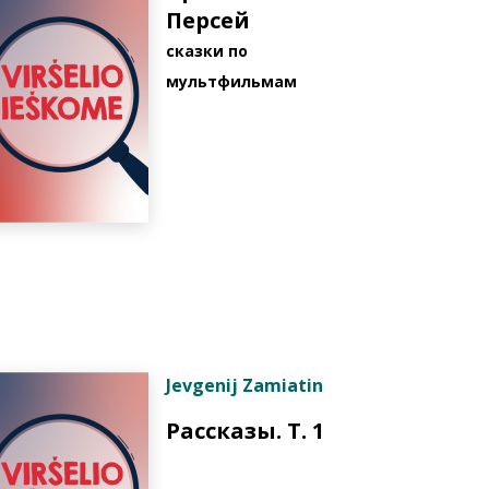
Персей
cказки по
мультфильмам
Jevgenij Zamiatin
Рассказы. T. 1