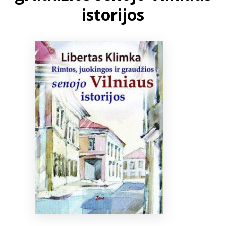
istorijos
Bibliotekoms
D.U.K.
+370 667 80 541
info@elvislab.lt