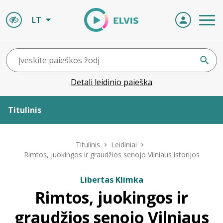
LT
Detali leidinio paieška
Titulinis
Apie ELVIS
Titulinis
Leidiniai
Rimtos, juokingos ir graudžios senojo Vilniaus istorijos
Leidiniai
Libertas Klimka
Rimtos, juokingos ir
ELVIS atvyksta
graudžios senojo Vilniaus
Naujienos