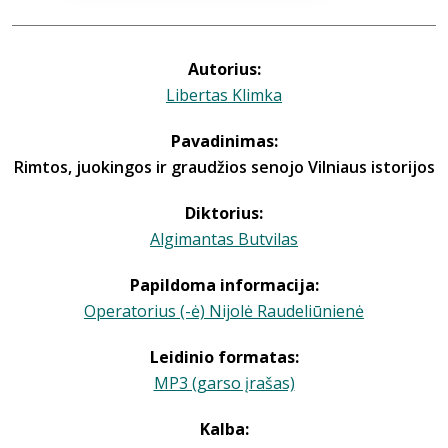
Autorius:
Libertas Klimka
Pavadinimas:
Rimtos, juokingos ir graudžios senojo Vilniaus istorijos
Diktorius:
Algimantas Butvilas
Papildoma informacija:
Operatorius (-ė) Nijolė Raudeliūnienė
Leidinio formatas:
MP3 (garso įrašas)
Kalba: