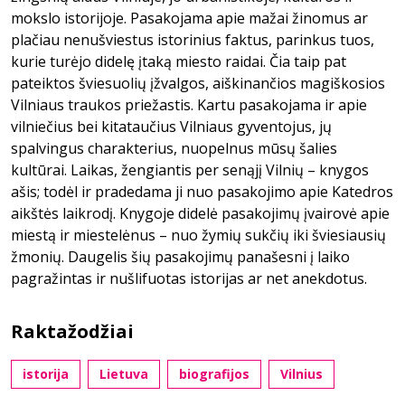
mokslo istorijoje. Pasakojama apie mažai žinomus ar
plačiau nenušviestus istorinius faktus, parinkus tuos,
kurie turėjo didelę įtaką miesto raidai. Čia taip pat
pateiktos šviesuolių įžvalgos, aiškinančios magiškosios
Vilniaus traukos priežastis. Kartu pasakojama ir apie
vilniečius bei kitataučius Vilniaus gyventojus, jų
spalvingus charakterius, nuopelnus mūsų šalies
kultūrai. Laikas, žengiantis per senąjį Vilnių – knygos
ašis; todėl ir pradedama ji nuo pasakojimo apie Katedros
aikštės laikrodį. Knygoje didelė pasakojimų įvairovė apie
miestą ir miestelėnus – nuo žymių sukčių iki šviesiausių
žmonių. Daugelis šių pasakojimų panašesni į laiko
pagražintas ir nušlifuotas istorijas ar net anekdotus.
Raktažodžiai
istorija
Lietuva
biografijos
Vilnius