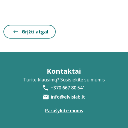
Grįžti atgal
Kontaktai
Turite klausimų? Susisiekite su mumis
+370 667 80 541
info@elvislab.lt
Parašykite mums