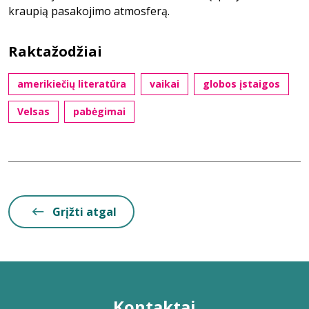
kraupią pasakojimo atmosferą.
Raktažodžiai
amerikiečių literatūra
vaikai
globos įstaigos
Velsas
pabėgimai
Grįžti atgal
Kontaktai