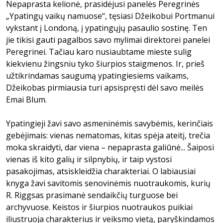
Nepaprasta kelionė, prasidėjusi panelės Peregrinės
„Ypatingų vaikų namuose“, tęsiasi Džeikobui Portmanui
vykstant į Londoną, į ypatingųjų pasaulio sostinę. Ten
jie tikisi gauti pagalbos savo mylimai direktorei panelei
Peregrinei. Tačiau karo nusiaubtame mieste sulig
kiekvienu žingsniu tyko šiurpios staigmenos. Ir, prieš
užtikrindamas saugumą ypatingiesiems vaikams,
Džeikobas pirmiausia turi apsispręsti dėl savo meilės
Emai Blum.
Ypatingieji žavi savo asmeninėmis savybėmis, kerinčiais
gebėjimais: vienas nematomas, kitas spėja ateitį, trečia
moka skraidyti, dar viena – nepaprasta galiūnė... Šaiposi
vienas iš kito galių ir silpnybių, ir taip vystosi
pasakojimas, atsiskleidžia charakteriai. O labiausiai
knyga žavi savitomis senovinėmis nuotraukomis, kurių
R. Riggsas prasimanė sendaikčių turguose bei
archyvuose. Keistos ir šiurpios nuotraukos puikiai
iliustruoja charakterius ir veiksmo vietą, paryškindamos