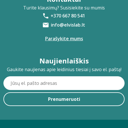
Turite klausimų? Susisiekite su mumis
+370 667 80 541
info@elvislab.lt
Parašykite mums
Naujienlaiškis
Gaukite naujienas apie leidinius tiesiai į savo el. paštą!
Prenumeruoti