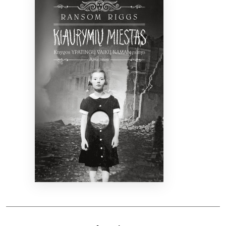
Bibliotekoms
D.U.K.
+370 667 80 541
info@elvislab.lt