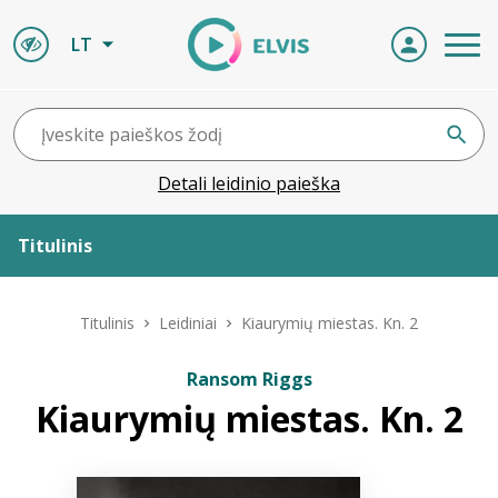
LT
Detali leidinio paieška
Titulinis
Apie ELVIS
Titulinis
Leidiniai
Kiaurymių miestas. Kn. 2
Leidiniai
Ransom Riggs
Kiaurymių miestas. Kn. 2
ELVIS atvyksta
Naujienos