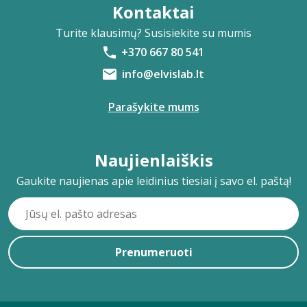
Kontaktai
Turite klausimų? Susisiekite su mumis
+370 667 80 541
info@elvislab.lt
Parašykite mums
Naujienlaiškis
Gaukite naujienas apie leidinius tiesiai į savo el. paštą!
Prenumeruoti