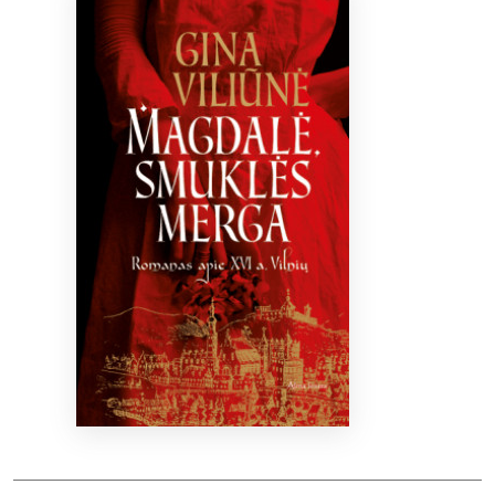
Bibliotekoms
D.U.K.
+370 667 80 541
info@elvislab.lt