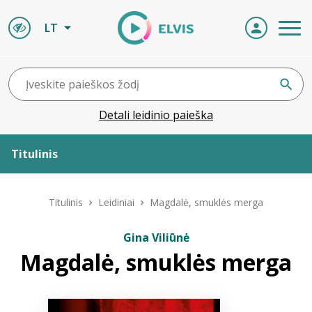
LT
Detali leidinio paieška
Titulinis
Apie ELVIS
Titulinis
Leidiniai
Magdalė, smuklės merga
Leidiniai
Gina Viliūnė
Magdalė, smuklės merga
ELVIS atvyksta
Naujienos