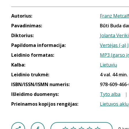
Autorius:
Franz Metcal
Pavadinimas:
Būti Buda da
Diktorius:
Jolanta Verik
Papildoma informacija:
Vertėjas (-a) 
Leidinio formatas:
MP3 (garso į
Kalba:
Lietuvių
Leidinio trukmė:
4 val. 44 min.
ISBN/ISSN/ISMN numeris:
978-609-466-
Išleidimo duomenys:
Tyto alba
|
Prieinamos kopijos rengėjas:
Lietuvos aklų