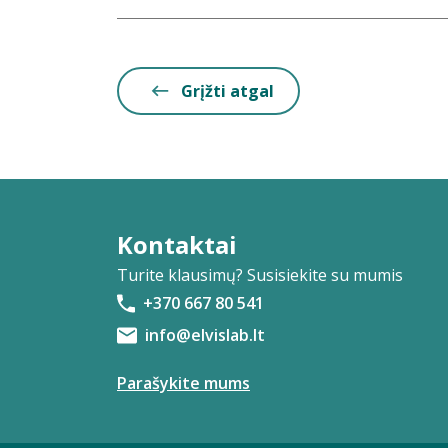
Grįžti atgal
Kontaktai
Turite klausimų? Susisiekite su mumis
+370 667 80 541
info@elvislab.lt
Parašykite mums