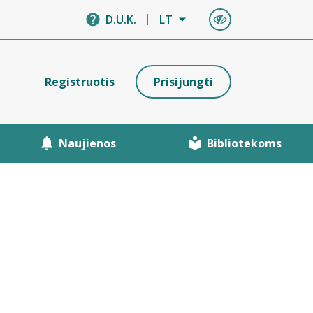
D.U.K.
LT
Registruotis
Prisijungti
Naujienos
Bibliotekoms