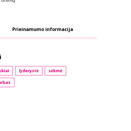
ertinimų
Prieinamumo informacija
i
ykiai
lyderystė
sėkmė
arbas