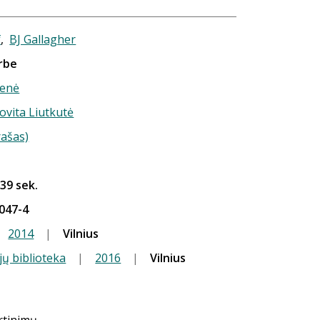
f
,
BJ Gallagher
rbe
ienė
Jovita Liutkutė
rašas)
 39 sek.
047-4
2014
|
Vilnius
jų biblioteka
|
2016
|
Vilnius