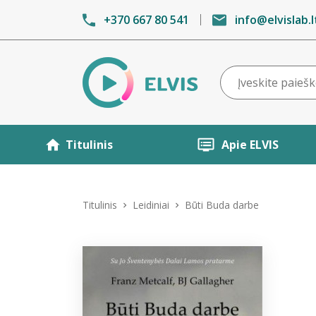
+370 667 80 541
info@elvislab.l
Titulinis
Apie ELVIS
Titulinis
Leidiniai
Būti Buda darbe