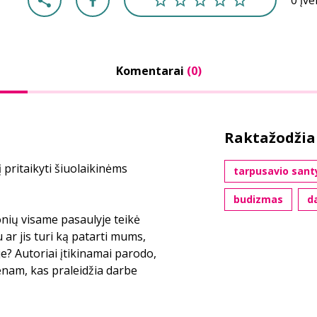
0 įv
Komentarai
(0)
Raktažodžia
 pritaikyti šiuolaikinėms
tarpusavio sant
budizmas
d
ių visame pasaulyje teikė
ar jis turi ką patarti mums,
? Autoriai įtikinamai parodo,
enam, kas praleidžia darbe