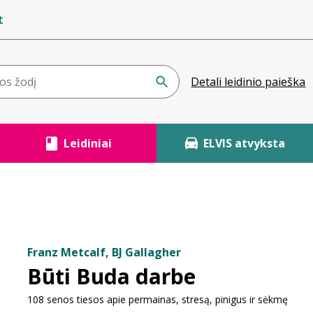
t
Detali leidinio paieška
Leidiniai
ELVIS atvyksta
Franz Metcalf, BJ Gallagher
Būti Buda darbe
108 senos tiesos apie permainas, stresą, pinigus ir sėkmę