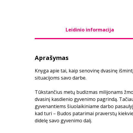
Leidinio informacija
Aprašymas
Knyga apie tai, kaip senovinę dvasinę išmintį
situacijoms savo darbe.
Tūkstančius metų budizmas milijonams žmon
dvasinį kasdienio gyvenimo pagrindą. Tačiau 
gyvenantiems šiuolaikiniame darbo pasaulyje
kad turi – Budos patarimai praverstų kiekvi
didelę savo gyvenimo dalį.