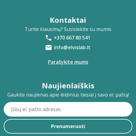
Kontaktai
Turite klausimų? Susisiekite su mumis
+370 667 80 541
info@elvislab.lt
Parašykite mums
Naujienlaiškis
Gaukite naujienas apie leidinius tiesiai į savo el. paštą!
Prenumeruoti