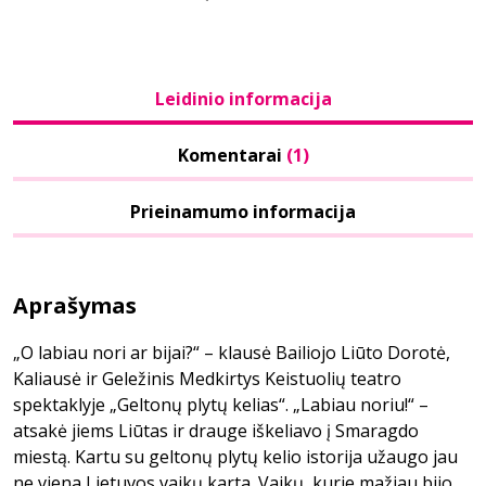
Leidinio informacija
Komentarai
(1)
Prieinamumo informacija
Aprašymas
„O labiau nori ar bijai?“ – klausė Bailiojo Liūto Dorotė,
Kaliausė ir Geležinis Medkirtys Keistuolių teatro
spektaklyje „Geltonų plytų kelias“. „Labiau noriu!“ –
atsakė jiems Liūtas ir drauge iškeliavo į Smaragdo
miestą. Kartu su geltonų plytų kelio istorija užaugo jau
ne viena Lietuvos vaikų karta. Vaikų, kurie mažiau bijo,