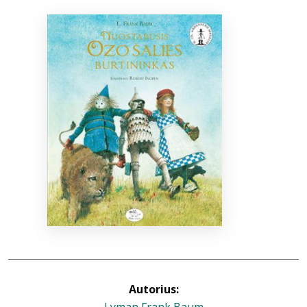
Bibliotekoms
D.U.K.
+370 667 80 541
info@elvislab.lt
Autorius: