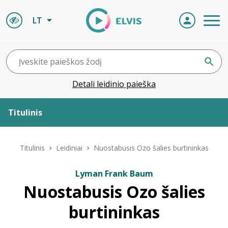
LT
Detali leidinio paieška
Titulinis
Apie ELVIS
Titulinis
Leidiniai
Nuostabusis Ozo šalies burtininkas
Leidiniai
Lyman Frank Baum
Nuostabusis Ozo šalies
ELVIS atvyksta
burtininkas
Naujienos