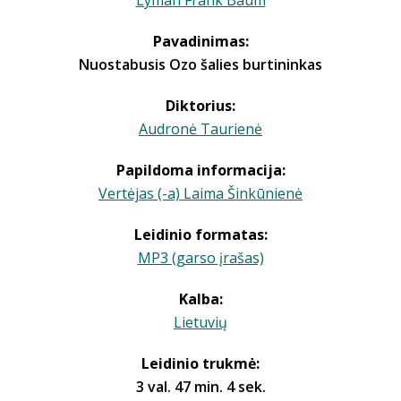
Lyman Frank Baum
Pavadinimas:
Nuostabusis Ozo šalies burtininkas
Diktorius:
Audronė Taurienė
Papildoma informacija:
Vertėjas (-a) Laima Šinkūnienė
Leidinio formatas:
MP3 (garso įrašas)
Kalba:
Lietuvių
Leidinio trukmė:
3 val. 47 min. 4 sek.