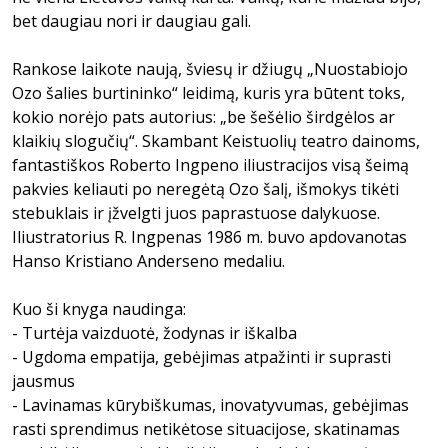
bet daugiau nori ir daugiau gali.
Rankose laikote naują, šviesų ir džiugų „Nuostabiojo
Ozo šalies burtininko“ leidimą, kuris yra būtent toks,
kokio norėjo pats autorius: „be šešėlio širdgėlos ar
klaikių slogučių“. Skambant Keistuolių teatro dainoms,
fantastiškos Roberto Ingpeno iliustracijos visą šeimą
pakvies keliauti po neregėtą Ozo šalį, išmokys tikėti
stebuklais ir įžvelgti juos paprastuose dalykuose.
Iliustratorius R. Ingpenas 1986 m. buvo apdovanotas
Hanso Kristiano Anderseno medaliu.
Kuo ši knyga naudinga:
- Turtėja vaizduotė, žodynas ir iškalba
- Ugdoma empatija, gebėjimas atpažinti ir suprasti
jausmus
- Lavinamas kūrybiškumas, inovatyvumas, gebėjimas
rasti sprendimus netikėtose situacijose, skatinamas