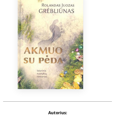
Bibliotekoms
D.U.K.
+370 667 80 541
info@elvislab.lt
Autorius: