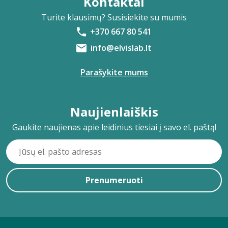
Kontaktai
Turite klausimų? Susisiekite su mumis
+370 667 80 541
info@elvislab.lt
Parašykite mums
Naujienlaiškis
Gaukite naujienas apie leidinius tiesiai į savo el. paštą!
Prenumeruoti