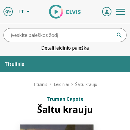
LT
Detali leidinio paieška
Titulinis
Apie ELVIS
Titulinis
Leidiniai
Šaltu krauju
Leidiniai
Truman Capote
Šaltu krauju
ELVIS atvyksta
Naujienos