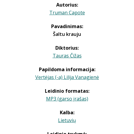
Autorius:
Truman Capote
Pavadinimas:
Šaltu krauju
Diktorius:
Tauras Čižas
Papildoma informacija:
Vertėjas (-a) Lilija Vanagienė
Leidinio formatas:
MP3 (garso įrašas)
Kalba:
Lietuvių