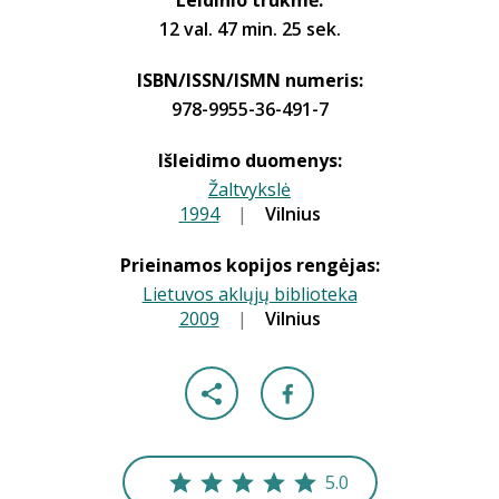
Leidinio trukmė:
12 val. 47 min. 25 sek.
ISBN/ISSN/ISMN numeris:
978-9955-36-491-7
Išleidimo duomenys:
Žaltvykslė
1994
|
|
Vilnius
Prieinamos kopijos rengėjas:
Lietuvos aklųjų biblioteka
2009
|
|
Vilnius
5.0