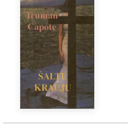
Bibliotekoms
D.U.K.
+370 667 80 541
info@elvislab.lt