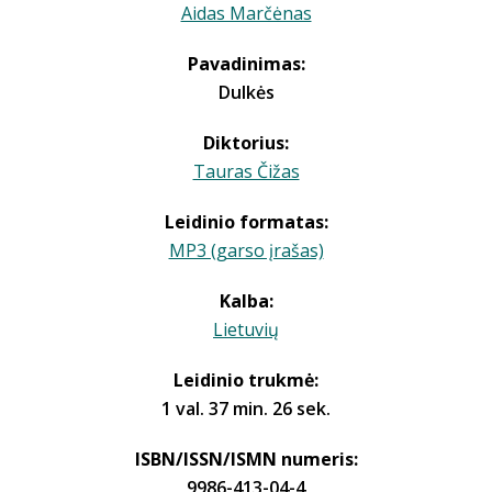
Aidas Marčėnas
Pavadinimas:
Dulkės
Diktorius:
Tauras Čižas
Leidinio formatas:
MP3 (garso įrašas)
Kalba:
Lietuvių
Leidinio trukmė:
1 val. 37 min. 26 sek.
ISBN/ISSN/ISMN numeris:
9986-413-04-4