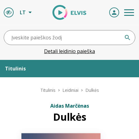
LT
Detali leidinio paieška
Titulinis
Apie ELVIS
Titulinis
Leidiniai
Dulkės
Leidiniai
Aidas Marčėnas
Dulkės
ELVIS atvyksta
Naujienos