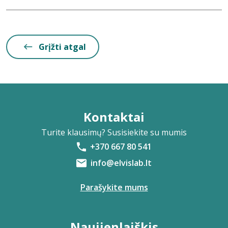
Grįžti atgal
Kontaktai
Turite klausimų? Susisiekite su mumis
+370 667 80 541
info@elvislab.lt
Parašykite mums
Naujienlaiškis