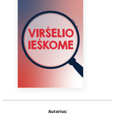
Bibliotekoms
D.U.K.
+370 667 80 541
info@elvislab.lt
Autorius: