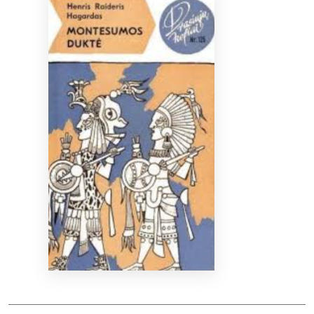
Bibliotekoms
D.U.K.
+370 667 80 541
info@elvislab.lt