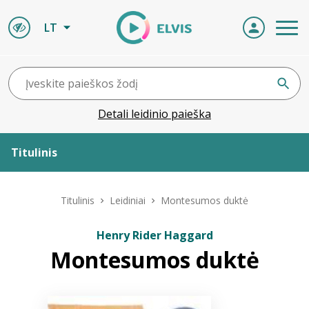
LT
Detali leidinio paieška
Titulinis
Apie ELVIS
Titulinis
Leidiniai
Montesumos duktė
Leidiniai
Henry Rider Haggard
Montesumos duktė
ELVIS atvyksta
Naujienos