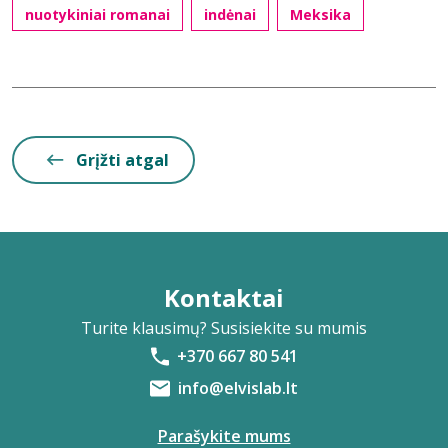
nuotykiniai romanai
indėnai
Meksika
Grįžti atgal
Kontaktai
Turite klausimų? Susisiekite su mumis
+370 667 80 541
info@elvislab.lt
Parašykite mums