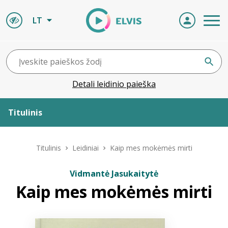
LT
Detali leidinio paieška
Titulinis
Apie ELVIS
Titulinis
Leidiniai
Kaip mes mokėmės mirti
Leidiniai
Vidmantė Jasukaitytė
Kaip mes mokėmės mirti
ELVIS atvyksta
Naujienos