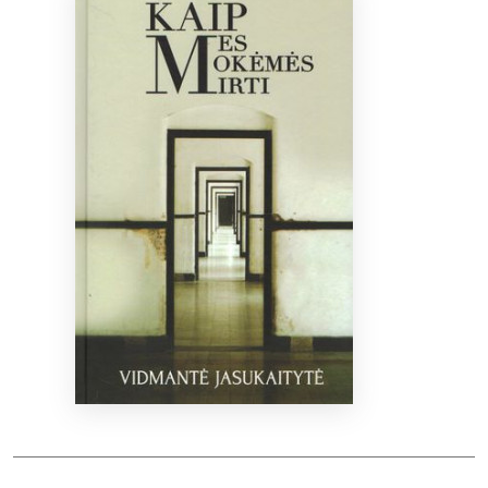
Bibliotekoms
D.U.K.
+370 667 80 541
info@elvislab.lt