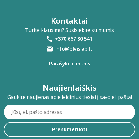
Kontaktai
Turite klausimų? Susisiekite su mumis
+370 667 80 541
info@elvislab.lt
Parašykite mums
Naujienlaiškis
Gaukite naujienas apie leidinius tiesiai į savo el. paštą!
Prenumeruoti