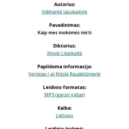
Autorius:
Vidmantė Jasukaitytė
Pavadinimas:
Kaip mes mokėmės mirti
Diktorius:
Nijolė Lipeikaitė
Papildoma informacija:
Vertėjas (-a) Nijolė Raudeliūnienė
Leidinio formatas:
MP3 (garso įrašas)
Kalba:
Lietuvių
Leidinio trukmė: