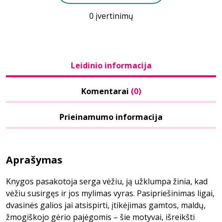
0 įvertinimų
Leidinio informacija
Komentarai
(0)
Prieinamumo informacija
Aprašymas
Knygos pasakotoja serga vėžiu, ją užklumpa žinia, kad
vėžiu susirgęs ir jos mylimas vyras. Pasipriešinimas ligai,
dvasinės galios jai atsispirti, įtikėjimas gamtos, maldų,
žmogiškojo gėrio pajėgomis – šie motyvai, išreikšti