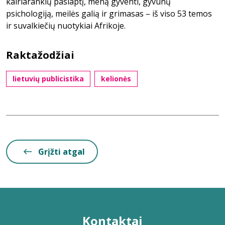
kairiarankių paslaptį, meną gyventi, gyvūnų
psichologiją, meilės galią ir grimasas – iš viso 53 temos
ir suvalkiečių nuotykiai Afrikoje.
Raktažodžiai
lietuvių publicistika
kelionės
Grįžti atgal
Kontaktai