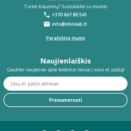
Turite klausimų? Susisiekite su mumis
+370 667 80 541
info@elvislab.lt
Parašykite mums
Naujienlaiškis
Gaukite naujienas apie leidinius tiesiai į savo el. paštą!
Prenumeruoti