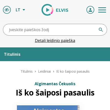
LT
Detali leidinio paieška
Titulinis
Apie ELVIS
Titulinis
Leidiniai
Iš ko šaiposi pasaulis
Leidiniai
Algimantas Čekuolis
Iš ko šaiposi pasaulis
ELVIS atvyksta
Naujienos