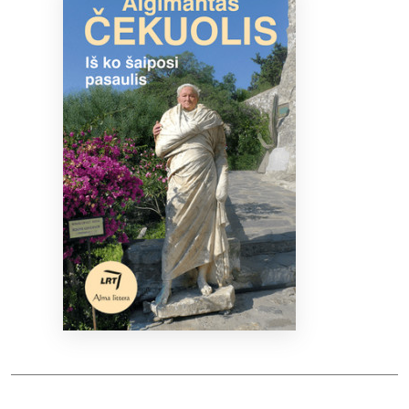
Bibliotekoms
D.U.K.
+370 667 80 541
info@elvislab.lt