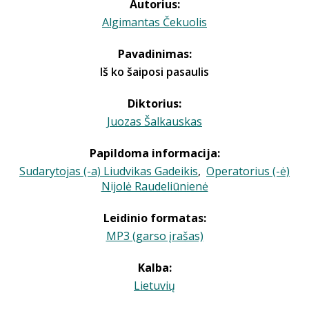
Autorius:
Algimantas Čekuolis
Pavadinimas:
Iš ko šaiposi pasaulis
Diktorius:
Juozas Šalkauskas
Papildoma informacija:
Sudarytojas (-a) Liudvikas Gadeikis
,
Operatorius (-ė)
Nijolė Raudeliūnienė
Leidinio formatas:
MP3 (garso įrašas)
Kalba:
Lietuvių