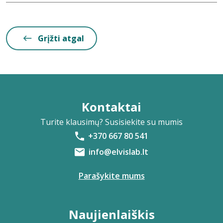
Grįžti atgal
Kontaktai
Turite klausimų? Susisiekite su mumis
+370 667 80 541
info@elvislab.lt
Parašykite mums
Naujienlaiškis