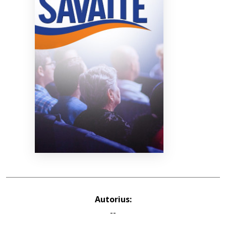
Bibliotekoms
D.U.K.
+370 667 80 541
info@elvislab.lt
Autorius:
--