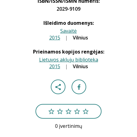
ISBN/ISSN/ISMN numeris:
2029-9109
Išleidimo duomenys:
Savaitė
2015
|
|
Vilnius
Prieinamos kopijos rengėjas:
Lietuvos aklųjų biblioteka
2015
|
|
Vilnius
0 įvertinimų