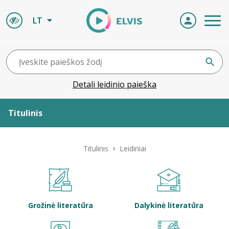
LT
Detali leidinio paieška
Titulinis
Apie ELVIS
Titulinis
Leidiniai
Leidiniai
ELVIS atvyksta
Grožinė literatūra
Dalykinė literatūra
Naujienos