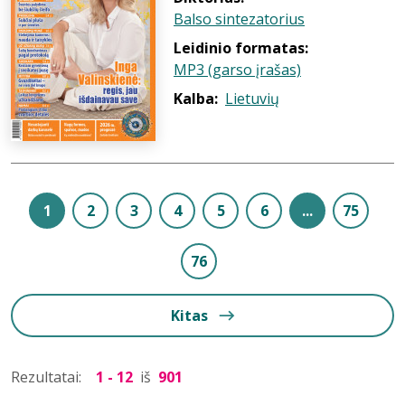
Balso sintezatorius
Leidinio formatas:
MP3 (garso įrašas)
Kalba:
Lietuvių
1
2
3
4
5
6
...
75
76
Kitas
Rezultatai:
1 - 12
iš
901