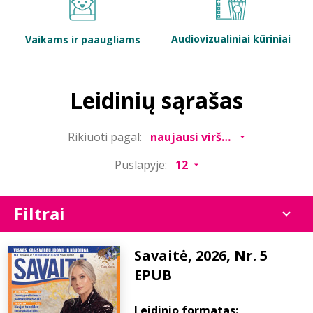
Bibliotekoms
Audiovizualiniai kūriniai
Vaikams ir paaugliams
D.U.K.
Leidinių sąrašas
+370 667 80 541
Rikiuoti pagal:
info@elvislab.lt
Puslapyje:
Filtrai
Savaitė, 2026, Nr. 5
EPUB
Leidinio formatas: