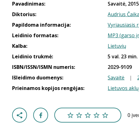
Pavadinimas:
Savaitė, 2015
Diktorius:
Audrius Čaik
Papildoma informacija:
Vyriausiasis 
Leidinio formatas:
MP3 (garso į
Kalba:
Lietuvių
Leidinio trukmė:
5 val. 23 min.
ISBN/ISSN/ISMN numeris:
2029-9109
Išleidimo duomenys:
Savaitė
|
Prieinamos kopijos rengėjas:
Lietuvos aklų
0 įv