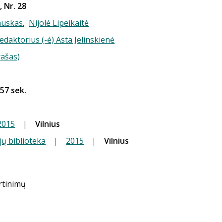
, Nr. 28
auskas
,
Nijolė Lipeikaitė
redaktorius (-ė) Asta Jelinskienė
rašas)
 57 sek.
2015
|
Vilnius
jų biblioteka
|
2015
|
Vilnius
ertinimų