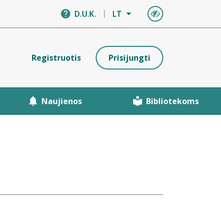
D.U.K.
LT
Registruotis
Prisijungti
Naujienos
Bibliotekoms