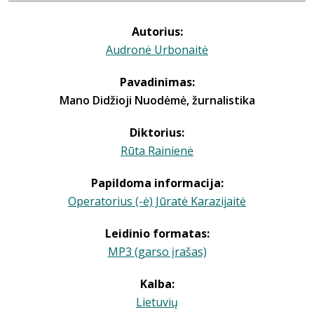
Autorius:
Audronė Urbonaitė
Pavadinimas:
Mano Didžioji Nuodėmė, žurnalistika
Diktorius:
Rūta Rainienė
Papildoma informacija:
Operatorius (-ė) Jūratė Karazijaitė
Leidinio formatas:
MP3 (garso įrašas)
Kalba:
Lietuvių