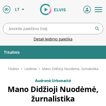
LT
Detali leidinio paieška
Titulinis
Apie ELVIS
Titulinis
Leidiniai
Mano Didžioji Nuodėmė, žurnalistika
Leidiniai
Audronė Urbonaitė
Mano Didžioji Nuodėmė,
ELVIS atvyksta
žurnalistika
Naujienos