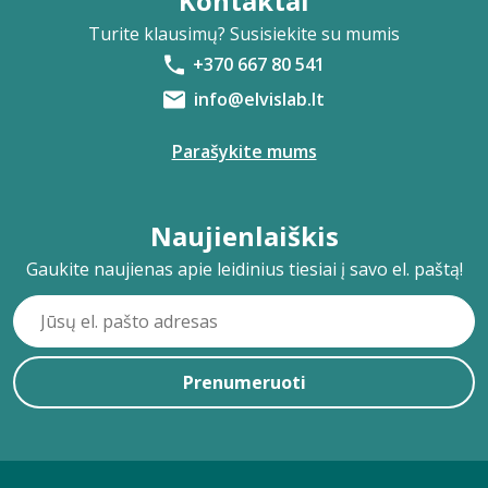
Kontaktai
Turite klausimų? Susisiekite su mumis
+370 667 80 541
info@elvislab.lt
Parašykite mums
Naujienlaiškis
Gaukite naujienas apie leidinius tiesiai į savo el. paštą!
Prenumeruoti