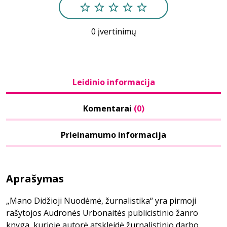
0 įvertinimų
Leidinio informacija
Komentarai
(0)
Prieinamumo informacija
Aprašymas
„Mano Didžioji Nuodėmė, žurnalistika“ yra pirmoji
rašytojos Audronės Urbonaitės publicistinio žanro
knyga, kurioje autorė atskleidė žurnalistinio darbo