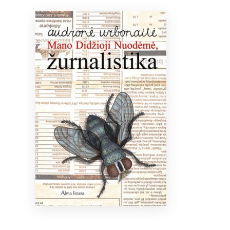
Bibliotekoms
D.U.K.
+370 667 80 541
info@elvislab.lt