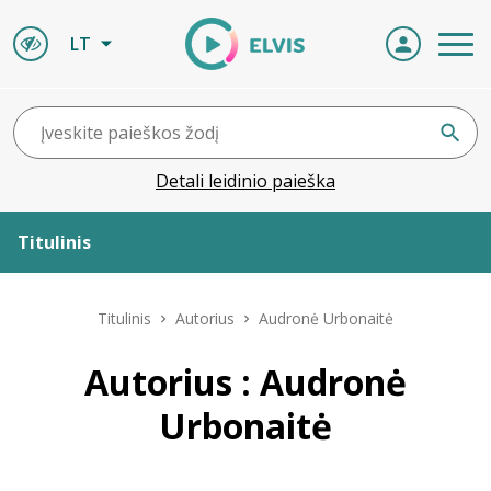
LT
Detali leidinio paieška
Titulinis
Apie ELVIS
Titulinis
Autorius
Audronė Urbonaitė
Leidiniai
Autorius : Audronė
Urbonaitė
ELVIS atvyksta
Naujienos