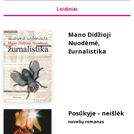
Leidiniai
Bibliotekoms
D.U.K.
Mano Didžioji
Nuodėmė,
žurnalistika
+370 667 80 541
info@elvislab.lt
Posūkyje – neišlėk
novelių romanas