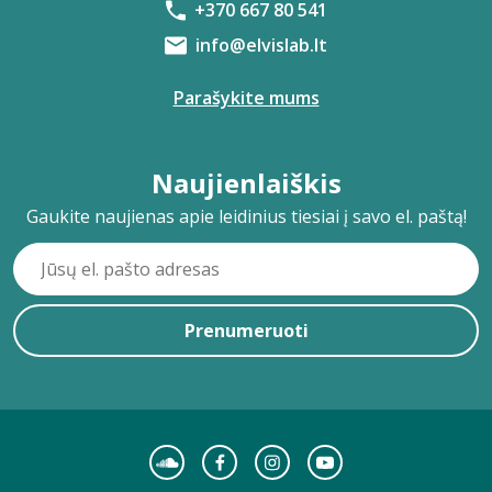
+370 667 80 541
info@elvislab.lt
Parašykite mums
Naujienlaiškis
Gaukite naujienas apie leidinius tiesiai į savo el. paštą!
Prenumeruoti