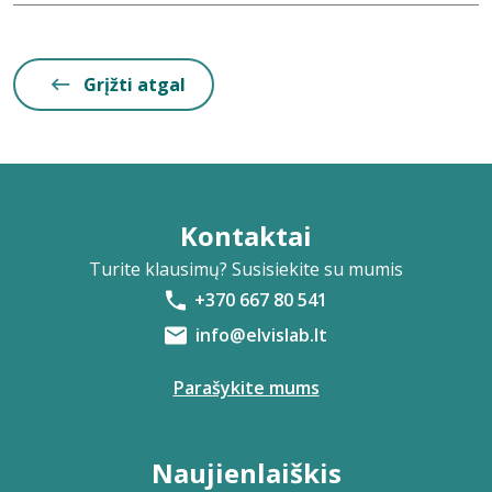
Grįžti atgal
Kontaktai
Turite klausimų? Susisiekite su mumis
+370 667 80 541
info@elvislab.lt
Parašykite mums
Naujienlaiškis