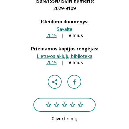
ISBN/ISSN/ISMN numeris:
2029-9109
Išleidimo duomenys:
Savaitė
2015
|
|
Vilnius
Prieinamos kopijos rengėjas:
Lietuvos aklųjų biblioteka
2015
|
|
Vilnius
0 įvertinimų