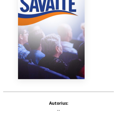
Bibliotekoms
D.U.K.
+370 667 80 541
info@elvislab.lt
Autorius:
--