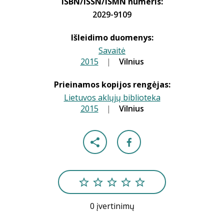
ISBN/ISSN/ISMN numeris:
2029-9109
Išleidimo duomenys:
Savaitė
2015
|
|
Vilnius
Prieinamos kopijos rengėjas:
Lietuvos aklųjų biblioteka
2015
|
|
Vilnius
0 įvertinimų