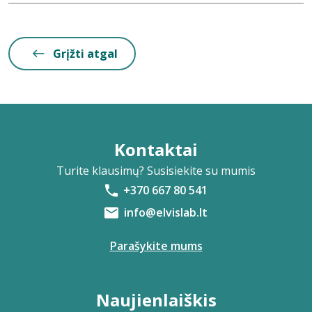
Grįžti atgal
Kontaktai
Turite klausimų? Susisiekite su mumis
+370 667 80 541
info@elvislab.lt
Parašykite mums
Naujienlaiškis