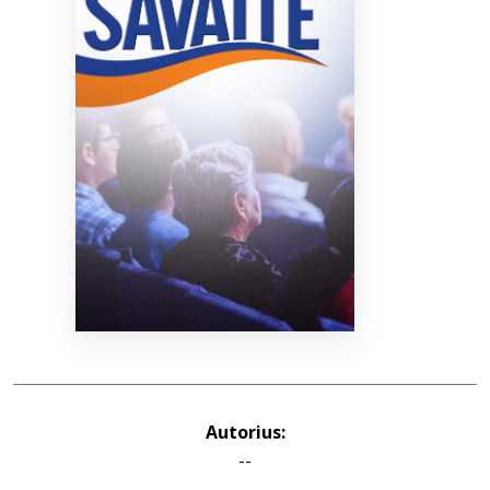
Bibliotekoms
D.U.K.
+370 667 80 541
info@elvislab.lt
Autorius:
--