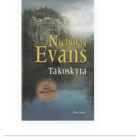
Bibliotekoms
D.U.K.
+370 667 80 541
info@elvislab.lt