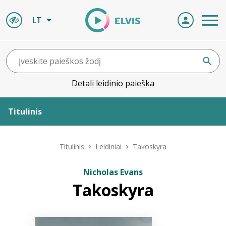
LT
Detali leidinio paieška
Titulinis
Apie ELVIS
Titulinis
Leidiniai
Takoskyra
Leidiniai
Nicholas Evans
Takoskyra
ELVIS atvyksta
Naujienos