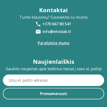
Kontaktai
Turite klausimų? Susisiekite su mumis
+370 667 80 541
info@elvislab.lt
Parašykite mums
Naujienlaiškis
Gaukite naujienas apie leidinius tiesiai į savo el. paštą!
Prenumeruoti