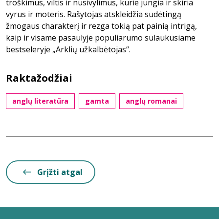
troškimus, viltis ir nusivylimus, kurie jungia ir skiria
vyrus ir moteris. Rašytojas atskleidžia sudėtingą
žmogaus charakterį ir rezga tokią pat painią intrigą,
kaip ir visame pasaulyje populiarumo sulaukusiame
bestseleryje „Arklių užkalbėtojas“.
Raktažodžiai
anglų literatūra
gamta
anglų romanai
Grįžti atgal