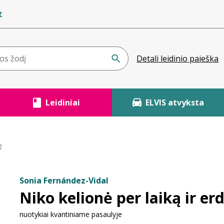
t
Detali leidinio paieška
Leidiniai
ELVIS atvyksta
ę
Sonia Fernández-Vidal
Niko kelionė per laiką ir er
nuotykiai kvantiniame pasaulyje