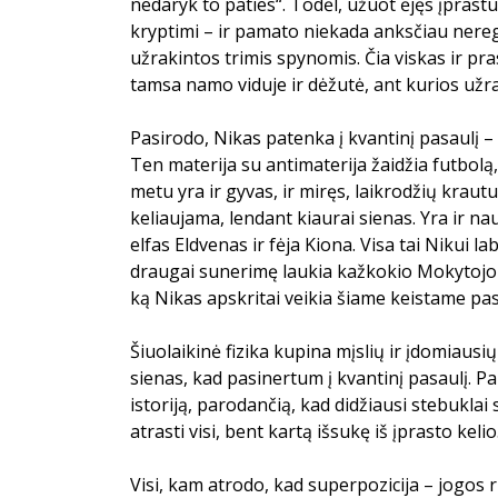
nedaryk to paties“. Todėl, užuot ėjęs įprastu
kryptimi – ir pamato niekada anksčiau nere
užrakintos trimis spynomis. Čia viskas ir pra
tamsa namo viduje ir dėžutė, ant kurios užraš
Pasirodo, Nikas patenka į kvantinį pasaulį –
Ten materija su antimaterija žaidžia futbolą
metu yra ir gyvas, ir miręs, laikrodžių krautu
keliaujama, lendant kiaurai sienas. Yra ir n
elfas Eldvenas ir fėja Kiona. Visa tai Nikui l
draugai sunerimę laukia kažkokio Mokytojo 
ką Nikas apskritai veikia šiame keistame pas
Šiuolaikinė fizika kupina mįslių ir įdomiausių
sienas, kad pasinertum į kvantinį pasaulį. P
istoriją, parodančią, kad didžiausi stebuklai sl
atrasti visi, bent kartą išsukę iš įprasto kelio
Visi, kam atrodo, kad superpozicija – jogos 