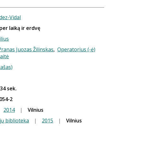
dez-Vidal
per laiką ir erdvę
ilius
 Pranas Juozas Žilinskas
,
Operatorius (-ė)
aitė
rašas)
 34 sek.
054-2
2014
|
Vilnius
jų biblioteka
|
2015
|
Vilnius