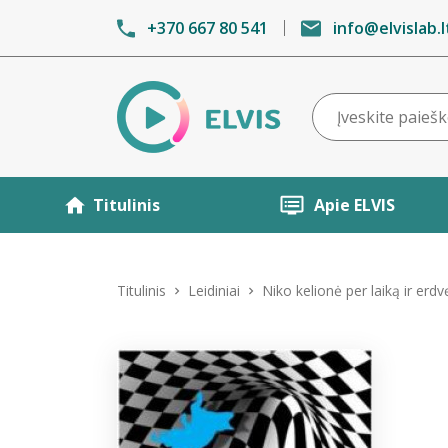
+370 667 80 541
info@elvislab.l
Titulinis
Apie ELVIS
Titulinis
Leidiniai
Niko kelionė per laiką ir erdv