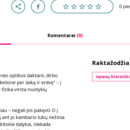
0 įv
Komentarai
(0)
Raktažodžia
inės optikos daktarė, dirbo
ispanų literatūr
lionė per laiką ir erdvę“ – į
 fizika virsta nuotykių
iau – negali jos pakęsti. O į
ytą ant jo kambario lubų nežinia
 kitokie dalykai, niekada