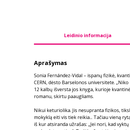
Leidinio informacija
Aprašymas
Sonia Fernández-Vidal – ispanų fizikė, kvant
CERN, dėsto Barselonos universitete. „Niko ke
12 kalbų išversta jos knyga, kurioje kvantinė
romanu, skirtu paaugliams.
Nikui keturiolika. Jis nesupranta fizikos, tiksl
mokyklą eiti vis tiek reikia... Tačiau vieną r
iš kur atsiranda užrašas: „Jei nori, kad vyktų