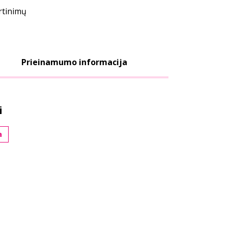
ertinimų
Prieinamumo informacija
i
a