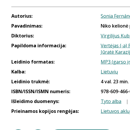
Autorius:
Sonia Fernán
Pavadinimas:
Niko kelionė 
Diktorius:
Virgilijus Kub
Papildoma informacija:
Vertėjas (-a)
Jūratė Karazij
Leidinio formatas:
MP3 (garso į
Kalba:
Lietuvių
Leidinio trukmė:
4 val. 23 min.
ISBN/ISSN/ISMN numeris:
978-609-466-
Išleidimo duomenys:
Tyto alba
|
Prieinamos kopijos rengėjas:
Lietuvos aklų