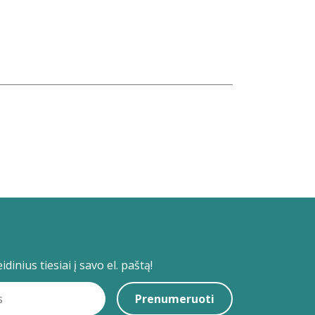
dinius tiesiai į savo el. paštą!
Prenumeruoti