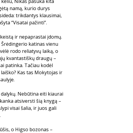
 keliu, Nikas pasuka kita
gėtą namą, kurio durys
sideda: trikdantys klausimai,
yta “Visatai pažinti”.
 keistą ir nepaprastai įdomų.
, Šrėdingerio katinas vienu
vėlė rodo reliatyvų laiką, o
aujų kvantastiškų draugų –
abai patinka. Tačiau kodėl
laiško? Kas tas Mokytojas ir
aulyje.
 dalykų. Nebūtina eiti kiaurai
akanka atsiversti šią knygą –
ypi visai šalia, ir juos gali
.
rūšis, o Higso bozonas –