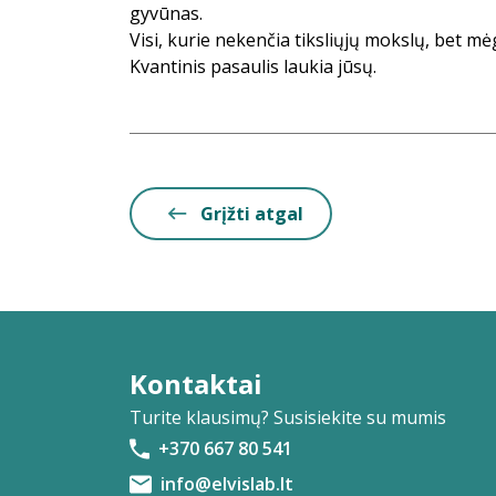
gyvūnas.
Visi, kurie nekenčia tiksliųjų mokslų, bet m
Kvantinis pasaulis laukia jūsų.
Grįžti atgal
Kontaktai
Turite klausimų? Susisiekite su mumis
+370 667 80 541
info@elvislab.lt