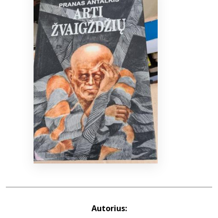
Bibliotekoms
D.U.K.
+370 667 80 541
info@elvislab.lt
Autorius: