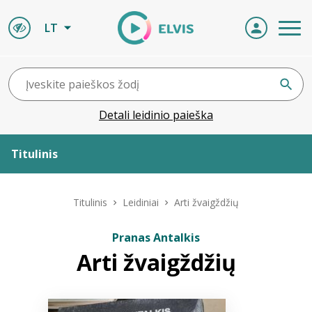
LT
Detali leidinio paieška
Titulinis
Apie ELVIS
Titulinis
Leidiniai
Arti žvaigždžių
Leidiniai
Pranas Antalkis
Arti žvaigždžių
ELVIS atvyksta
Naujienos