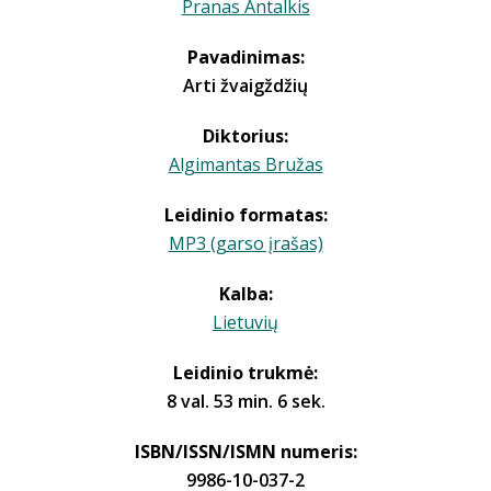
Pranas Antalkis
Pavadinimas:
Arti žvaigždžių
Diktorius:
Algimantas Bružas
Leidinio formatas:
MP3 (garso įrašas)
Kalba:
Lietuvių
Leidinio trukmė:
8 val. 53 min. 6 sek.
ISBN/ISSN/ISMN numeris:
9986-10-037-2