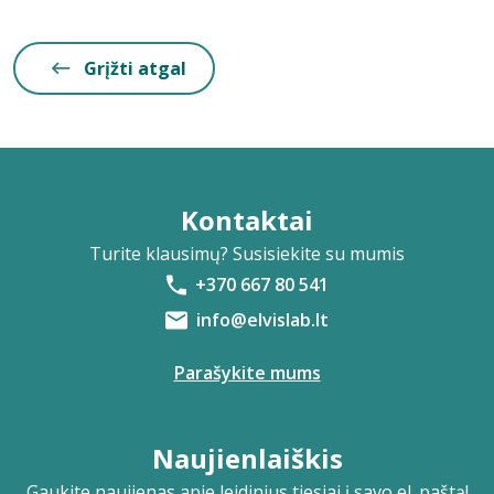
Grįžti atgal
Kontaktai
Turite klausimų? Susisiekite su mumis
+370 667 80 541
info@elvislab.lt
Parašykite mums
Naujienlaiškis
Gaukite naujienas apie leidinius tiesiai į savo el. paštą!