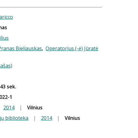
aricco
nas
ilius
 Pranas Bieliauskas
,
Operatorius (-ė) Jūratė
rašas)
 43 sek.
022-1
2014
|
Vilnius
jų biblioteka
|
2014
|
Vilnius