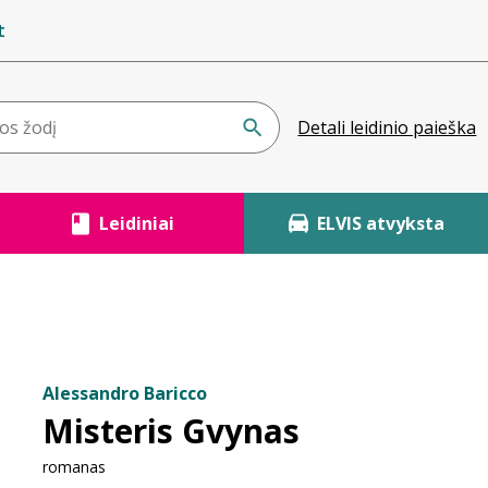
t
Detali leidinio paieška
Leidiniai
ELVIS atvyksta
Alessandro Baricco
Misteris Gvynas
romanas