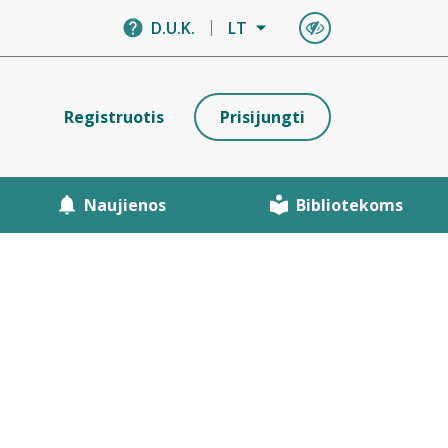
D.U.K.
LT
Registruotis
Prisijungti
Naujienos
Bibliotekoms