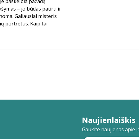
tyje paskelbia pažadą
šymas – jo būdas patirti ir
anoma. Galiausiai misteris
ių portretus. Kaip tai
Naujienlaiškis
Gaukite naujienas apie lei