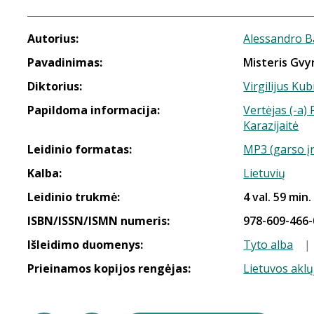
Autorius:
Alessandro B
Pavadinimas:
Misteris Gvy
Diktorius:
Virgilijus Kub
Papildoma informacija:
Vertėjas (-a)
Karazijaitė
Leidinio formatas:
MP3 (garso į
Kalba:
Lietuvių
Leidinio trukmė:
4 val. 59 min.
ISBN/ISSN/ISMN numeris:
978-609-466-
Išleidimo duomenys:
Tyto alba
|
Prieinamos kopijos rengėjas:
Lietuvos aklų