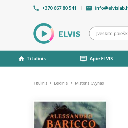
+370 667 80 541
info@elvislab.l
Titulinis
Apie ELVIS
Titulinis
Leidiniai
Misteris Gvynas