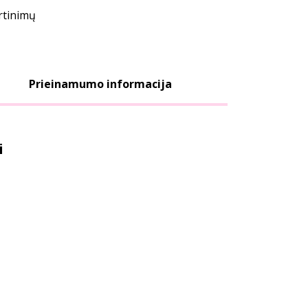
ertinimų
Prieinamumo informacija
i