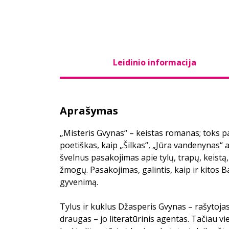
Leidinio informacija
Aprašymas
„Misteris Gvynas“ – keistas romanas; toks pa
poetiškas, kaip „Šilkas“, „Jūra vandenynas“
švelnus pasakojimas apie tylų, trapų, keistą,
žmogų. Pasakojimas, galintis, kaip ir kitos B
gyvenimą.
Tylus ir kuklus Džasperis Gvynas – rašytojas 
draugas – jo literatūrinis agentas. Tačiau vi