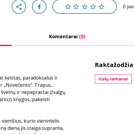
0 įv
Komentarai
(0)
Raktažodžia
t keistas, paradoksalus ir
italų romanai
 ar „Novečento“. Trapus,
 švelnų ir nepaprastai įžvalgų
aricco knygos, pakeisti
vienišius, kurio vienintelis
eną dieną jis staiga supranta,