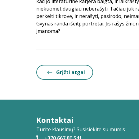
kad jo literatūrinė karjera baigta, ir laikraš
niekuomet daugiau neberašyti. Tačiau juk ra
perkelti tikrovę, ir nerašyti, pasirodo, neįm
Gvynas randa išeitį: portretai. Jis rašys žmon
įmanoma?
Grįžti atgal
Kontaktai
Turite klausimų? Susisiekite su mumis
+370 667 80 541