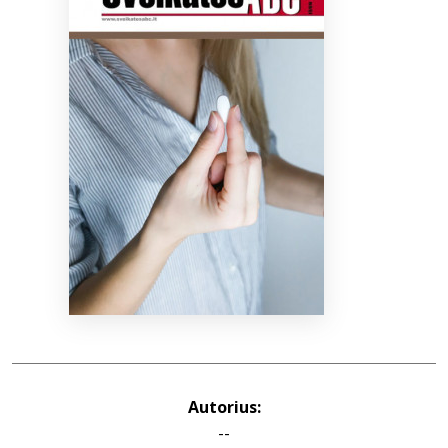
Bibliotekoms
D.U.K.
+370 667 80 541
info@elvislab.lt
Autorius:
--