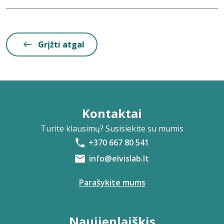
Grįžti atgal
Kontaktai
Turite klausimų? Susisiekite su mumis
+370 667 80 541
info@elvislab.lt
Parašykite mums
Naujienlaiškis