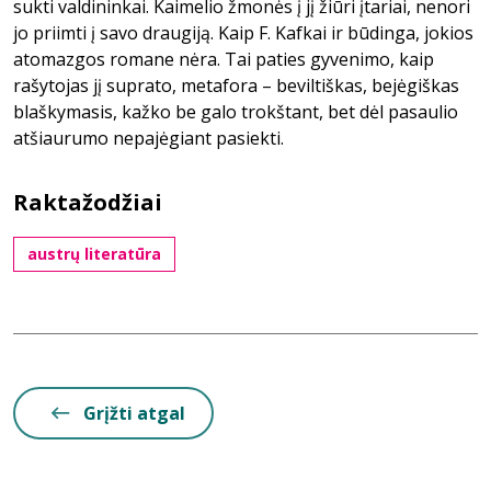
sukti valdininkai. Kaimelio žmonės į jį žiūri įtariai, nenori
jo priimti į savo draugiją. Kaip F. Kafkai ir būdinga, jokios
atomazgos romane nėra. Tai paties gyvenimo, kaip
rašytojas jį suprato, metafora – beviltiškas, bejėgiškas
blaškymasis, kažko be galo trokštant, bet dėl pasaulio
atšiaurumo nepajėgiant pasiekti.
Raktažodžiai
austrų literatūra
Grįžti atgal