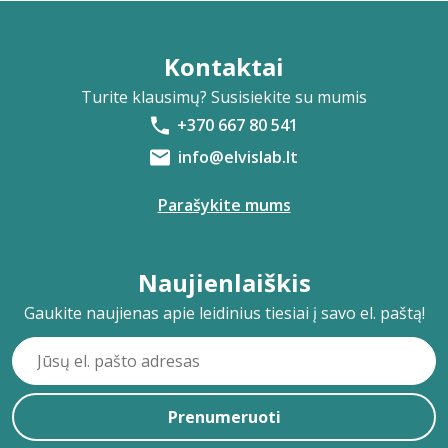
Kontaktai
Turite klausimų? Susisiekite su mumis
+370 667 80 541
info@elvislab.lt
Parašykite mums
Naujienlaiškis
Gaukite naujienas apie leidinius tiesiai į savo el. paštą!
Prenumeruoti