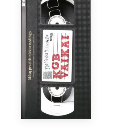
Bibliotekoms
D.U.K.
+370 667 80 541
info@elvislab.lt