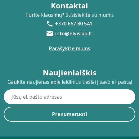
Kontaktai
Turite klausimų? Susisiekite su mumis
+370 667 80 541
info@elvislab.lt
Parašykite mums
Naujienlaiškis
Gaukite naujienas apie leidinius tiesiai į savo el. paštą!
Prenumeruoti