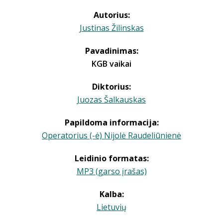
Autorius:
Justinas Žilinskas
Pavadinimas:
KGB vaikai
Diktorius:
Juozas Šalkauskas
Papildoma informacija:
Operatorius (-ė) Nijolė Raudeliūnienė
Leidinio formatas:
MP3 (garso įrašas)
Kalba:
Lietuvių