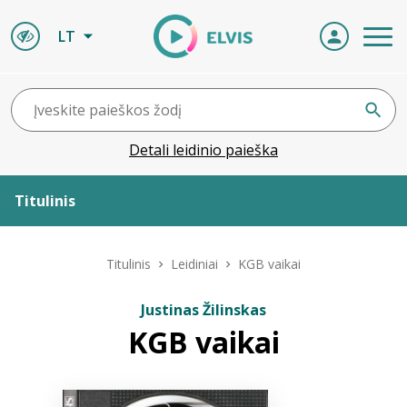
LT
Detali leidinio paieška
Titulinis
Apie ELVIS
Titulinis
Leidiniai
KGB vaikai
Leidiniai
Justinas Žilinskas
KGB vaikai
ELVIS atvyksta
Naujienos