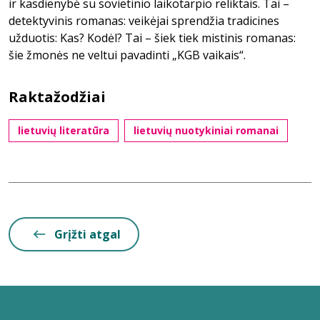
ir kasdienybė su sovietinio laikotarpio reliktais. Tai –
detektyvinis romanas: veikėjai sprendžia tradicines
užduotis: Kas? Kodėl? Tai – šiek tiek mistinis romanas:
šie žmonės ne veltui pavadinti „KGB vaikais“.
Raktažodžiai
lietuvių literatūra
lietuvių nuotykiniai romanai
Grįžti atgal