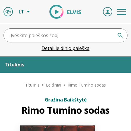
LT
Detali leidinio paieška
Titulinis
Apie ELVIS
Titulinis
Leidiniai
Rimo Tumino sodas
Leidiniai
Gražina Baikštytė
Rimo Tumino sodas
ELVIS atvyksta
Naujienos