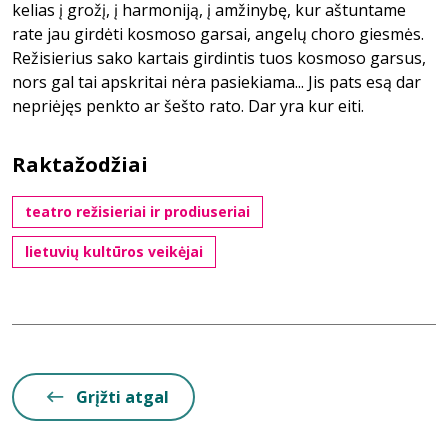
kelias į grožį, į harmoniją, į amžinybę, kur aštuntame
rate jau girdėti kosmoso garsai, angelų choro giesmės.
Režisierius sako kartais girdintis tuos kosmoso garsus,
nors gal tai apskritai nėra pasiekiama... Jis pats esą dar
nepriėjęs penkto ar šešto rato. Dar yra kur eiti.
Raktažodžiai
teatro režisieriai ir prodiuseriai
lietuvių kultūros veikėjai
Grįžti atgal