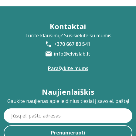
Kontaktai
Turite klausimų? Susisiekite su mumis
+370 667 80 541
info@elvislab.lt
Parašykite mums
Naujienlaiškis
Gaukite naujienas apie leidinius tiesiai į savo el. paštą!
Prenumeruoti