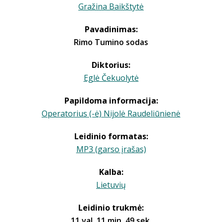
Gražina Baikštytė
Pavadinimas:
Rimo Tumino sodas
Diktorius:
Eglė Čekuolytė
Papildoma informacija:
Operatorius (-ė) Nijolė Raudeliūnienė
Leidinio formatas:
MP3 (garso įrašas)
Kalba:
Lietuvių
Leidinio trukmė:
11 val. 11 min. 49 sek.