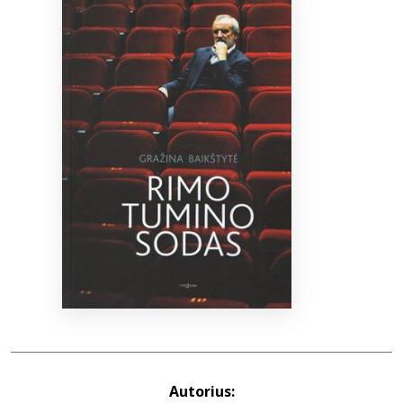
Bibliotekoms
D.U.K.
+370 667 80 541
info@elvislab.lt
Autorius: