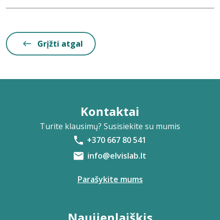
Grįžti atgal
Kontaktai
Turite klausimų? Susisiekite su mumis
+370 667 80 541
info@elvislab.lt
Parašykite mums
Naujienlaiškis