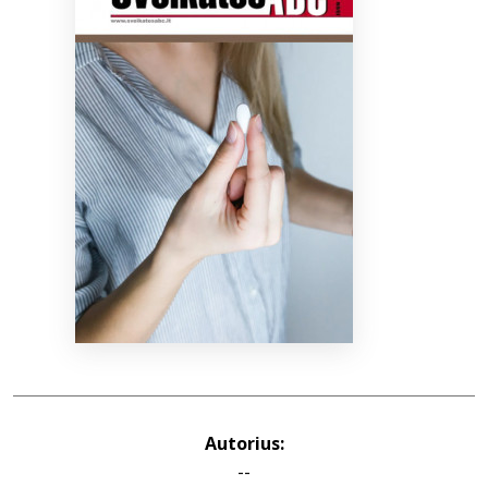
Bibliotekoms
D.U.K.
+370 667 80 541
info@elvislab.lt
Autorius:
--