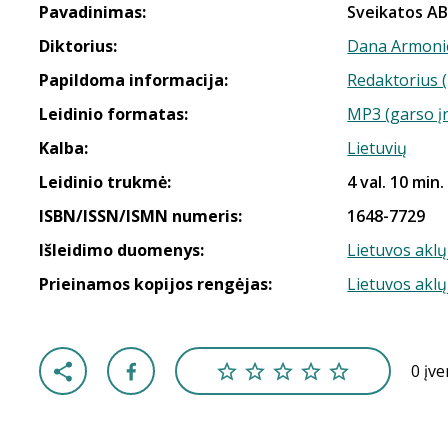
Pavadinimas:
Sveikatos ABC
Diktorius:
Dana Armoni
Papildoma informacija:
Redaktorius (
Leidinio formatas:
MP3 (garso į
Kalba:
Lietuvių
Leidinio trukmė:
4 val. 10 min.
ISBN/ISSN/ISMN numeris:
1648-7729
Išleidimo duomenys:
Lietuvos aklų
Prieinamos kopijos rengėjas:
Lietuvos aklų
0 įv