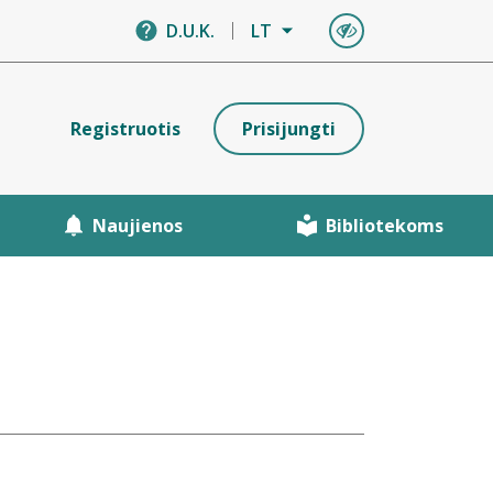
D.U.K.
LT
Registruotis
Prisijungti
Naujienos
Bibliotekoms