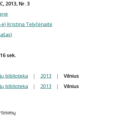
, 2013, Nr. 3
enė
-ė) Kristina Telyčėnaitė
rašas)
 16 sek.
jų biblioteka
|
2013
|
Vilnius
jų biblioteka
|
2013
|
Vilnius
ertinimų