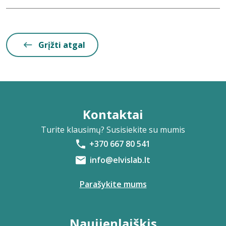
Grįžti atgal
Kontaktai
Turite klausimų? Susisiekite su mumis
+370 667 80 541
info@elvislab.lt
Parašykite mums
Naujienlaiškis