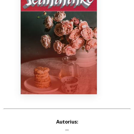
Bibliotekoms
D.U.K.
+370 667 80 541
info@elvislab.lt
Autorius:
--