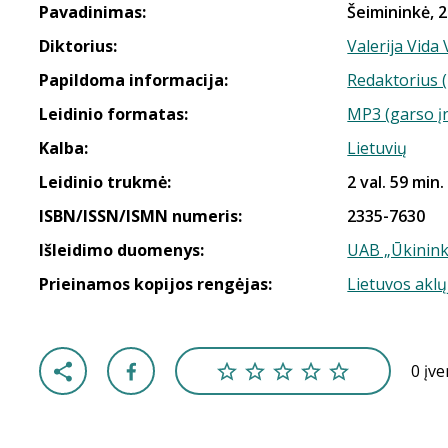
Pavadinimas:
Šeimininkė, 2
Diktorius:
Valerija Vida 
Papildoma informacija:
Redaktorius 
Leidinio formatas:
MP3 (garso į
Kalba:
Lietuvių
Leidinio trukmė:
2 val. 59 min.
ISBN/ISSN/ISMN numeris:
2335-7630
Išleidimo duomenys:
UAB „Ūkinink
Prieinamos kopijos rengėjas:
Lietuvos aklų
0 įv