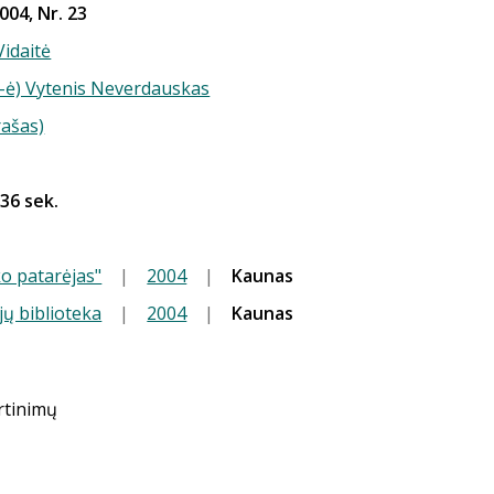
004, Nr. 23
Vidaitė
(-ė) Vytenis Neverdauskas
rašas)
 36 sek.
o patarėjas"
|
2004
|
Kaunas
jų biblioteka
|
2004
|
Kaunas
ertinimų