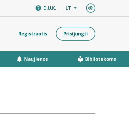
D.U.K.
LT
Registruotis
Prisijungti
Naujienos
Bibliotekoms