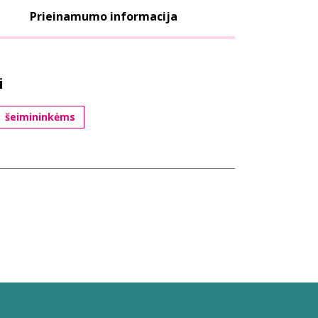
Prieinamumo informacija
i
šeimininkėms