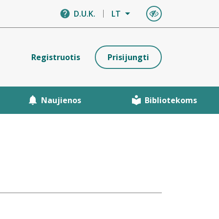
D.U.K.
LT
Registruotis
Prisijungti
Naujienos
Bibliotekoms