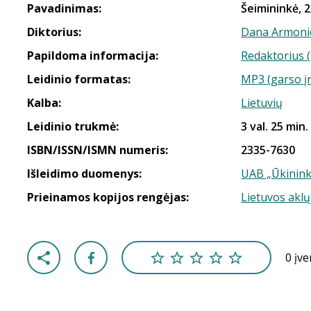
Pavadinimas:
Šeimininkė, 2
Diktorius:
Dana Armoni
Papildoma informacija:
Redaktorius 
Leidinio formatas:
MP3 (garso į
Kalba:
Lietuvių
Leidinio trukmė:
3 val. 25 min.
ISBN/ISSN/ISMN numeris:
2335-7630
Išleidimo duomenys:
UAB „Ūkinink
Prieinamos kopijos rengėjas:
Lietuvos aklų
0 įv