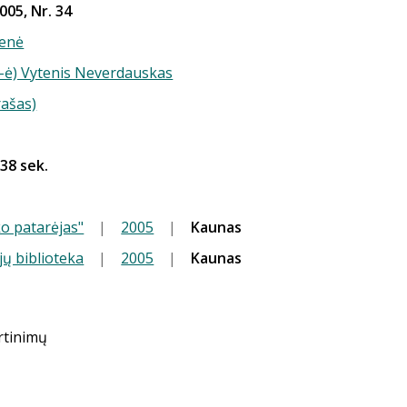
005, Nr. 34
enė
(-ė) Vytenis Neverdauskas
rašas)
 38 sek.
o patarėjas"
|
2005
|
Kaunas
jų biblioteka
|
2005
|
Kaunas
ertinimų