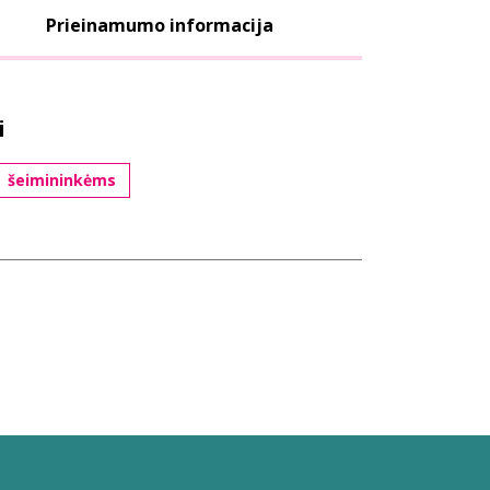
Prieinamumo informacija
i
šeimininkėms