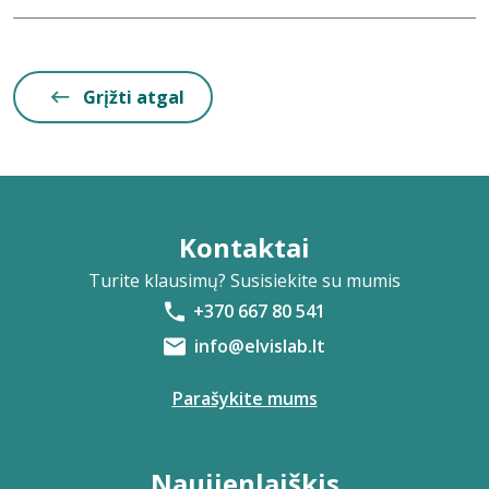
Grįžti atgal
Kontaktai
Turite klausimų? Susisiekite su mumis
+370 667 80 541
info@elvislab.lt
Parašykite mums
Naujienlaiškis