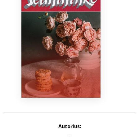
Bibliotekoms
D.U.K.
+370 667 80 541
info@elvislab.lt
Autorius:
--