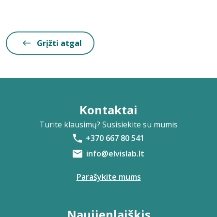
Grįžti atgal
Kontaktai
Turite klausimų? Susisiekite su mumis
+370 667 80 541
info@elvislab.lt
Parašykite mums
Naujienlaiškis