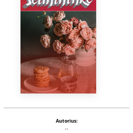
Bibliotekoms
D.U.K.
+370 667 80 541
info@elvislab.lt
Autorius:
--