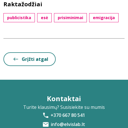
Raktažodžiai
publicistika
esė
prisiminimai
emigracija
Grįžti atgal
Kontaktai
Turite klausimų? Susisiekite su mumis
+370 667 80 541
info@elvislab.lt