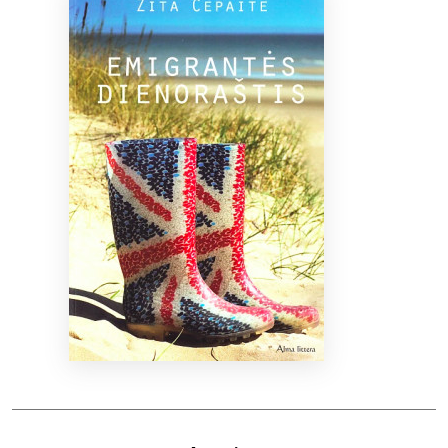
Bibliotekoms
D.U.K.
+370 667 80 541
info@elvislab.lt