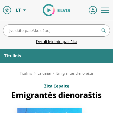
LT
Detali leidinio paieška
Titulinis
Apie ELVIS
Titulinis
Leidiniai
Emigrantės dienoraštis
Leidiniai
Zita Čepaitė
Emigrantės dienoraštis
ELVIS atvyksta
Naujienos