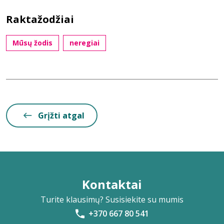
Raktažodžiai
Mūsų žodis
neregiai
Grįžti atgal
Kontaktai
Turite klausimų? Susisiekite su mumis
+370 667 80 541