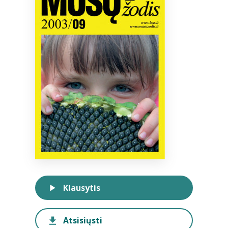
Bibliotekoms
D.U.K.
+370 667 80 541
info@elvislab.lt
Klausytis
Atsisiųsti