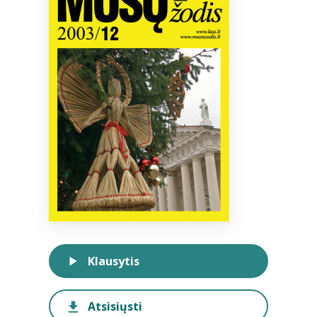
Bibliotekoms
D.U.K.
+370 667 80 541
info@elvislab.lt
Klausytis
Atsisiųsti