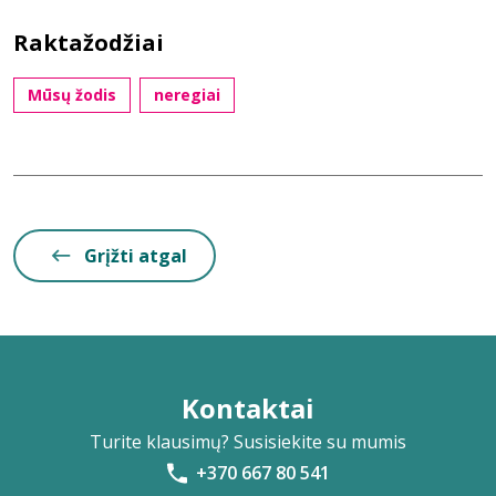
Raktažodžiai
Mūsų žodis
neregiai
Grįžti atgal
Kontaktai
Turite klausimų? Susisiekite su mumis
+370 667 80 541