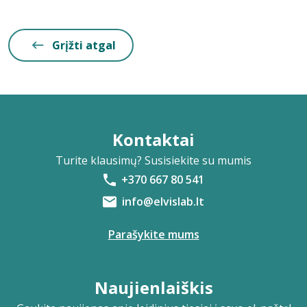
Grįžti atgal
Kontaktai
Turite klausimų? Susisiekite su mumis
+370 667 80 541
info@elvislab.lt
Parašykite mums
Naujienlaiškis