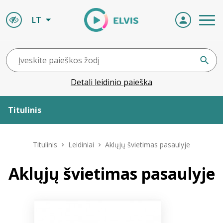
LT
Detali leidinio paieška
Titulinis
Apie ELVIS
Titulinis
Leidiniai
Aklųjų švietimas pasaulyje
Leidiniai
Aklųjų švietimas pasaulyje
ELVIS atvyksta
Naujienos