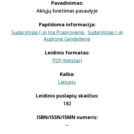
Pavadinimas:
Aklųjų švietimas pasaulyje
Papildoma informacija:
Sudarytojas (-a) Ina Praprovienė
,
Sudarytojas (-a)
Audronė Gendvilienė
Leidinio formatas:
PDF (tekstas)
Kalba:
Lietuvių
Leidinio puslapių skaičius:
182
ISBN/ISSN/ISMN numeris:
--