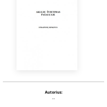
Bibliotekoms
D.U.K.
+370 667 80 541
info@elvislab.lt
Autorius:
--