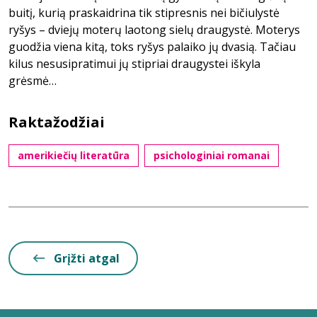
buitį, kurią praskaidrina tik stipresnis nei bičiulystė
ryšys – dviejų moterų laotong sielų draugystė. Moterys
guodžia viena kitą, toks ryšys palaiko jų dvasią. Tačiau
kilus nesusipratimui jų stipriai draugystei iškyla
grėsmė…
Raktažodžiai
amerikiečių literatūra
psichologiniai romanai
Grįžti atgal