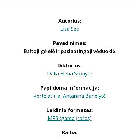
Autorius:
Lisa See
Pavadinimas:
Baltoji gėlelė ir paslaptingoji vėduoklė
Diktorius:
Dalia Elena Stonytė
Papildoma informacija:
Vertėjas (-a) Antanina Banelytė
Leidinio formatas:
MP3 (garso įrašas)
Kalba: