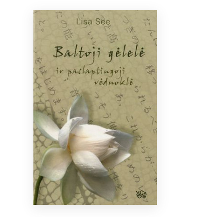
Bibliotekoms
D.U.K.
+370 667 80 541
info@elvislab.lt