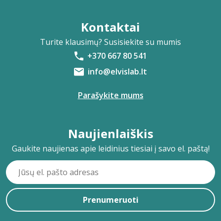
Kontaktai
Turite klausimų? Susisiekite su mumis
+370 667 80 541
info@elvislab.lt
Parašykite mums
Naujienlaiškis
Gaukite naujienas apie leidinius tiesiai į savo el. paštą!
Prenumeruoti