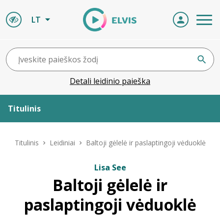
LT
Detali leidinio paieška
Titulinis
Apie ELVIS
Titulinis
Leidiniai
Baltoji gėlelė ir paslaptingoji vėduoklė
Leidiniai
Lisa See
Baltoji gėlelė ir
ELVIS atvyksta
paslaptingoji vėduoklė
Naujienos