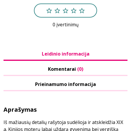
0 įvertinimų
Leidinio informacija
Komentarai
(0)
Prieinamumo informacija
Aprašymas
Iš mažiausių detalių rašytoja sudėlioja ir atskleidžia XIX
a. Kinijos moterų labai uždarą gyvenimą bei vergišką