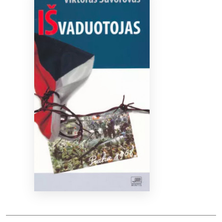
Bibliotekoms
D.U.K.
+370 667 80 541
info@elvislab.lt