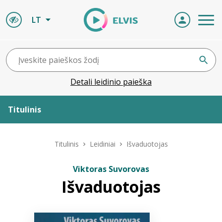
LT
Detali leidinio paieška
Titulinis
Apie ELVIS
Titulinis
Leidiniai
Išvaduotojas
Leidiniai
Viktoras Suvorovas
Išvaduotojas
ELVIS atvyksta
Naujienos