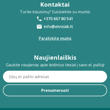
Kontaktai
Turite klausimų? Susisiekite su mumis
+370 667 80 541
info@elvislab.lt
Parašykite mums
Naujienlaiškis
Gaukite naujienas apie leidinius tiesiai į savo el. paštą!
Prenumeruoti