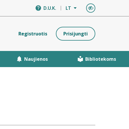
D.U.K.
LT
Registruotis
Prisijungti
Naujienos
Bibliotekoms