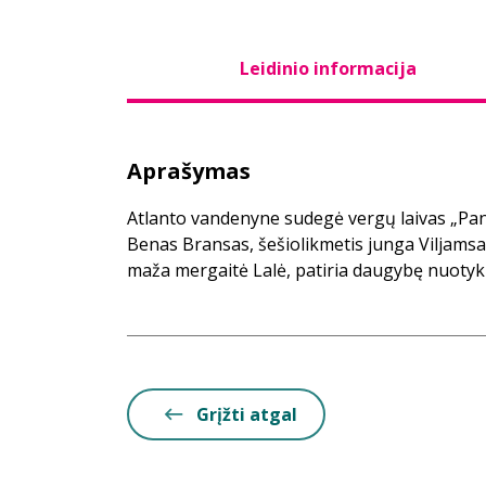
Leidinio informacija
Aprašymas
Atlanto vandenyne sudegė vergų laivas „Pand
Benas Bransas, šešiolikmetis junga Viljamsas
maža mergaitė Lalė, patiria daugybę nuotyk
Grįžti atgal