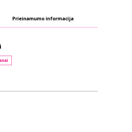
Prieinamumo informacija
i
anai