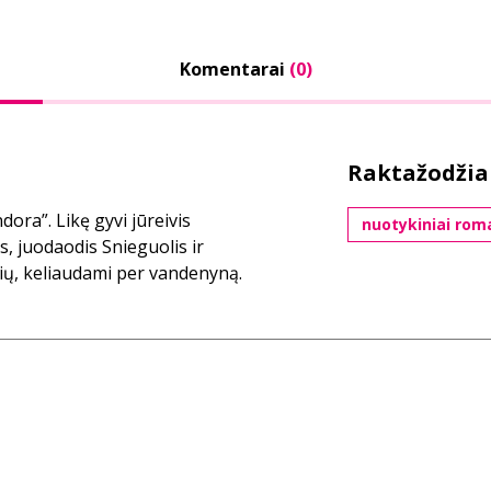
Komentarai
(0)
Raktažodžia
ora”. Likę gyvi jūreivis
nuotykiniai rom
, juodaodis Snieguolis ir
ių, keliaudami per vandenyną.