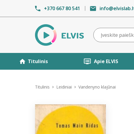
+370 667 80 541
info@elvislab.l
Titulinis
Apie ELVIS
Titulinis
Leidiniai
Vandenyno klajūnai