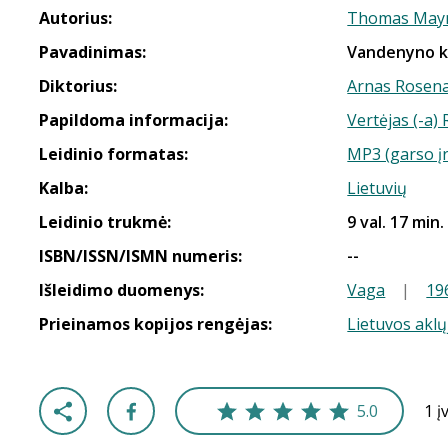
Autorius:
Thomas Mayn
Pavadinimas:
Vandenyno k
Diktorius:
Arnas Rosen
Papildoma informacija:
Vertėjas (-a
Leidinio formatas:
MP3 (garso į
Kalba:
Lietuvių
Leidinio trukmė:
9 val. 17 min.
ISBN/ISSN/ISMN numeris:
--
Išleidimo duomenys:
Vaga
|
19
Prieinamos kopijos rengėjas:
Lietuvos aklų
5.0
1 į