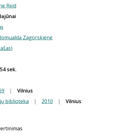
e Reid
lajūnai
as
) Romualda Zagorskienė
rašas)
 54 sek.
69
|
Vilnius
jų biblioteka
|
2010
|
Vilnius
vertinimas