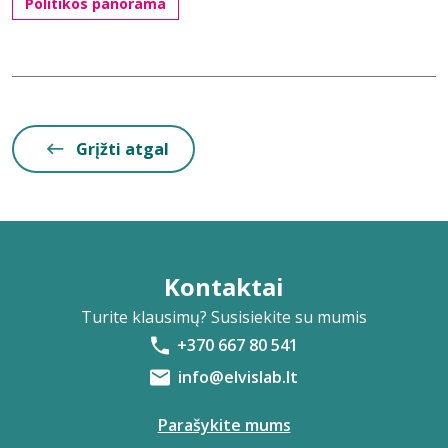
Politikos panorama
Grįžti atgal
Kontaktai
Turite klausimų? Susisiekite su mumis
+370 667 80 541
info@elvislab.lt
Parašykite mums