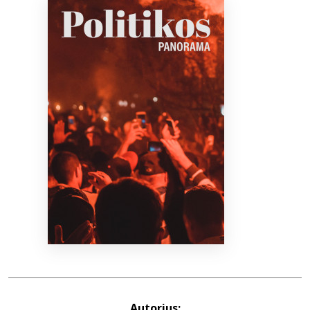
Bibliotekoms
D.U.K.
+370 667 80 541
info@elvislab.lt
Autorius: