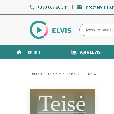
+370 667 80 541
info@elvislab.l
Titulinis
Apie ELVIS
Titulinis
Leidiniai
Teisė, 2003, Nr. 4