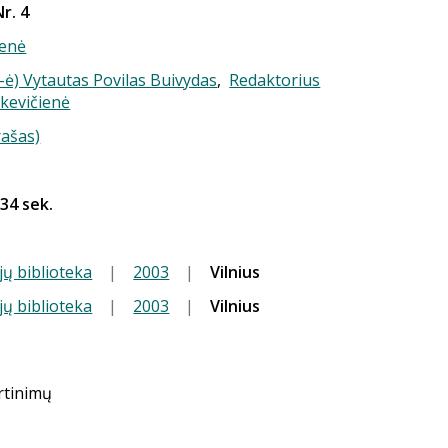
Nr. 4
enė
-ė) Vytautas Povilas Buivydas
,
Redaktorius
nkevičienė
rašas)
 34 sek.
jų biblioteka
|
2003
|
Vilnius
jų biblioteka
|
2003
|
Vilnius
ertinimų