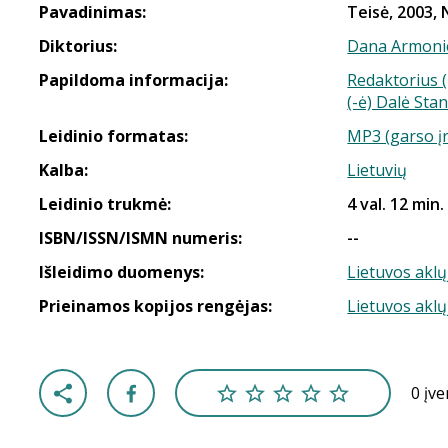
Pavadinimas:
Teisė, 2003, 
Diktorius:
Dana Armoni
Papildoma informacija:
Redaktorius (
(-ė) Dalė Sta
Leidinio formatas:
MP3 (garso į
Kalba:
Lietuvių
Leidinio trukmė:
4 val. 12 min.
ISBN/ISSN/ISMN numeris:
--
Išleidimo duomenys:
Lietuvos aklų
Prieinamos kopijos rengėjas:
Lietuvos aklų
0 įv