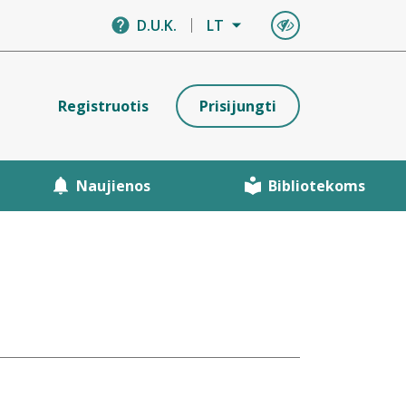
D.U.K.
LT
Registruotis
Prisijungti
Naujienos
Bibliotekoms