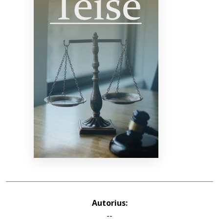
Bibliotekoms
D.U.K.
+370 667 80 541
info@elvislab.lt
Autorius:
--