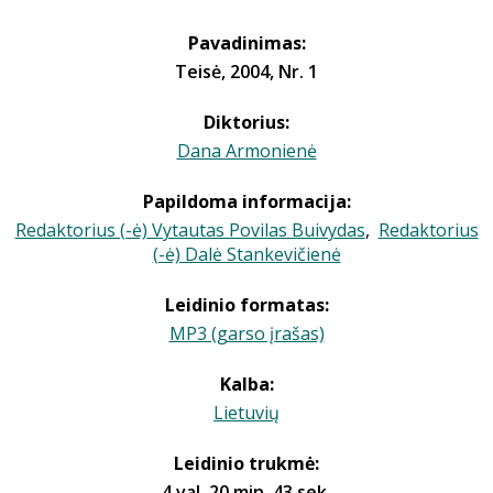
Pavadinimas:
Teisė, 2004, Nr. 1
Diktorius:
Dana Armonienė
Papildoma informacija:
Redaktorius (-ė) Vytautas Povilas Buivydas
,
Redaktorius
(-ė) Dalė Stankevičienė
Leidinio formatas:
MP3 (garso įrašas)
Kalba:
Lietuvių
Leidinio trukmė:
4 val. 20 min. 43 sek.