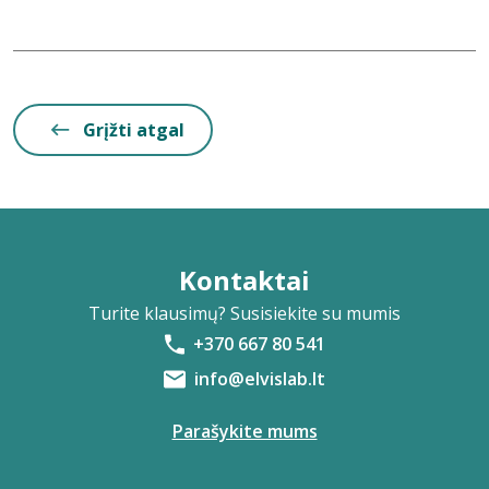
Grįžti atgal
Kontaktai
Turite klausimų? Susisiekite su mumis
+370 667 80 541
info@elvislab.lt
Parašykite mums