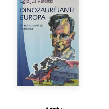
Bibliotekoms
D.U.K.
+370 667 80 541
info@elvislab.lt
Autorius: