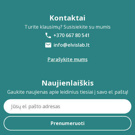
Kontaktai
Turite klausimų? Susisiekite su mumis
+370 667 80 541
info@elvislab.lt
Parašykite mums
Naujienlaiškis
Gaukite naujienas apie leidinius tiesiai į savo el. paštą!
Prenumeruoti