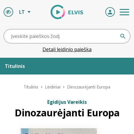
LT
Detali leidinio paieška
Titulinis
Apie ELVIS
Titulinis
Leidiniai
Dinozaurėjanti Europa
Leidiniai
Egidijus Vareikis
Dinozaurėjanti Europa
ELVIS atvyksta
Naujienos