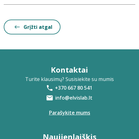
Grįžti atgal
Kontaktai
Turite klausimų? Susisiekite su mumis
+370 667 80 541
info@elvislab.lt
Parašykite mums
Naujienlaiškis