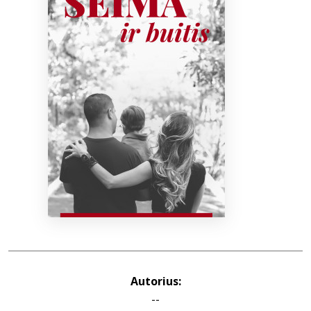
Bibliotekoms
D.U.K.
+370 667 80 541
info@elvislab.lt
Autorius:
--