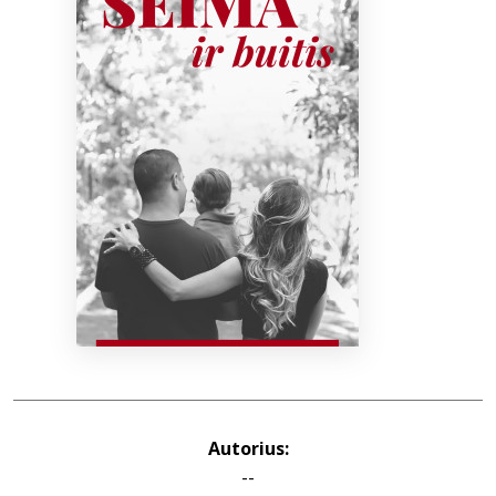
Bibliotekoms
D.U.K.
+370 667 80 541
info@elvislab.lt
Autorius:
--