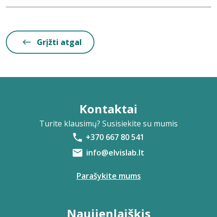
Grįžti atgal
Kontaktai
Turite klausimų? Susisiekite su mumis
+370 667 80 541
info@elvislab.lt
Parašykite mums
Naujienlaiškis